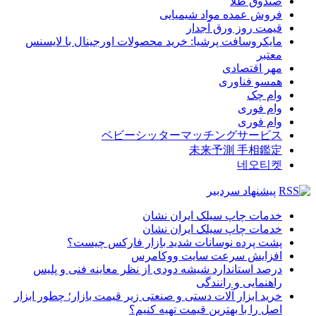
صندوق طلا
فروش عمده مواد شیمیایی
قیمت روز ورق آجدار
مایکروسافت پرشیا: خرید محصولات اورجینال با لایسنس
معتبر
مهر اقتصادی
همسو فناوری
وام چک
وام فوری
وام فوری
ベビーシッターマッチングサービス
未来予測 手相鑑定
네오티켓
پیشنهاد سردبیر
خدمات چاپ سیلک ایران نشان
خدمات چاپ سیلک ایران نشان
پشت پرده نوسانات شدید بازار فارکس چیست؟
افزایش سرعت سایت ووکامرس
درصد استاندارد شیشه دودی از نظر معاینه فنی و پلیس
راهنمایی و رانندگی
خرید ابزار آلات دستی و صنعتی زیر قیمت بازار؛ چطور ابزار
اصل را با بهترین قیمت تهیه کنیم؟