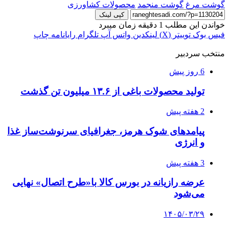
گوشت مرغ
گوشت منجمد
محصولات کشاورزی
کپی لینک
خواندن این مطلب 1 دقیقه زمان میبرد
فیس بوک
توییتر (X)
لینکدین
واتس آپ
تلگرام
رایانامه
چاپ
منتخب سردبیر
6 روز پیش
تولید محصولات باغی از ۱۳.۶ میلیون تن گذشت
2 هفته پیش
پیامدهای شوک هرمز، جغرافیای سرنوشت‌ساز غذا
و انرژی
3 هفته پیش
عرضه رازیانه در بورس کالا با«طرح اتصال» نهایی
می‌شود
۱۴۰۵/۰۳/۲۹