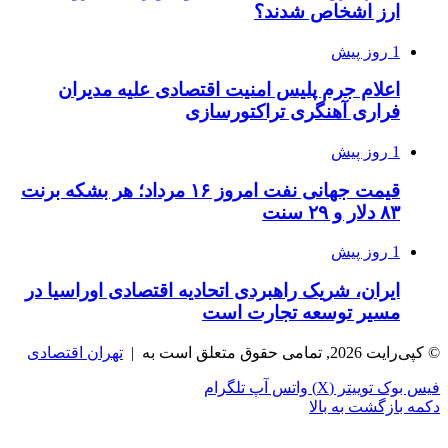
ارز اشخاص شدند؟
1 روز پیش
اعلام جرم پلیس امنیت اقتصادی علیه مدیران
فراری آهنگری تراکتورسازی
1 روز پیش
قیمت جهانی نفت امروز ۱۶ مرداد؛ هر بشکه برنت
۸۳ دلار و ۲۹ سنت
1 روز پیش
ایران، شریک راهبردی اتحادیه اقتصادی اوراسیا در
مسیر توسعه تجارت است
© کپی‌رایت 2026, تمامی حقوق متعلق است به |
تهران اقتصادی
فیس بوک
توییتر (X)
واتس آپ
تلگرام
دکمه بازگشت به بالا