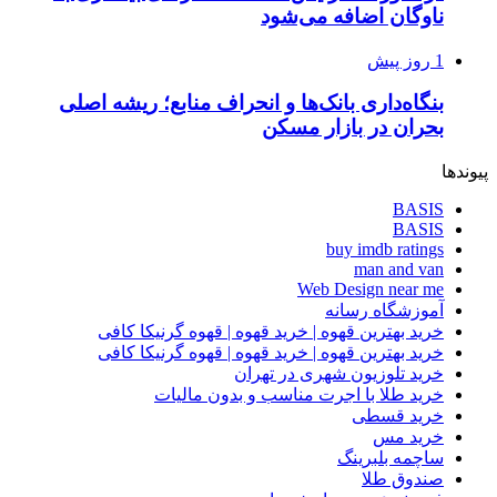
ناوگان اضافه می‌شود
1 روز پیش
بنگاه‌داری بانک‌ها و انحراف منابع؛ ریشه اصلی
بحران در بازار مسکن
پیوندها
BASIS
BASIS
buy imdb ratings
man and van
Web Design near me
آموزشگاه رسانه
خرید بهترین قهوه | خرید قهوه | قهوه گرنیکا کافی
خرید بهترین قهوه | خرید قهوه | قهوه گرنیکا کافی
خرید تلوزیون شهری در تهران
خرید طلا با اجرت مناسب و بدون مالیات
خرید قسطی
خرید مس
ساچمه بلبرینگ
صندوق طلا