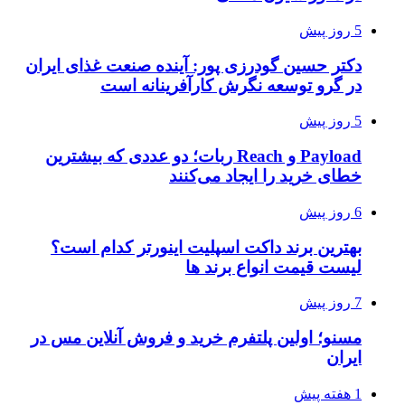
5 روز پیش
دکتر حسین گودرزی پور: آینده صنعت غذای ایران
در گرو توسعه نگرش کارآفرینانه است
5 روز پیش
Payload و Reach ربات؛ دو عددی که بیشترین
خطای خرید را ایجاد می‌کنند
6 روز پیش
بهترین برند داکت اسپلیت اینورتر کدام است؟
لیست قیمت انواع برند ها
7 روز پیش
مسنو؛ اولین پلتفرم خرید و فروش آنلاین مس در
ایران
1 هفته پیش