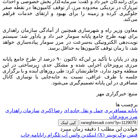
برای رانندگان خبر داد و گفت: سرمایه‌گذار بخش خصوصی و احداث
تیرپارک
در نزدیکی محدوده مرز، از توقف کامیون‌ها در نقطه صفر
جلوگیری کرده و زمینه را برای بهبود و ارتقای خدمات فراهم
می‌کند.
معاون وزیر راه و شهرسازی همچنین از آمادگی سازمان راهداری
برای تهیه طرح جامع پایانه
سومار
خبر داد و یادآور شد: سیستم
نوبت‌دهی الکترونیکی به‌سرعت در مرز
سومار
پیاده‌سازی خواهد
شد، تا زمان توقف کامیون‌ها به حداقل برسد.
وی در پایان با تأکید بر این‌که تاکنون ۹۰ درصد از طرح جامع پایانه
مرزی پرویزخان اجرایی شده و مشکل جدی زیرساختی در این
منطقه وجود ندارد، خاطرنشان کرد: طی روزهای آینده و با برگزاری
جلسه با طرف عراقی، نسبت به جابه‌جایی یا نوسازی کانال
مسافری در این پایانه تصمیم‌گیری می‌شود.
منبع: خبرگزاری مهر
برچسب ها
پایانه مسافربری
حمل و نقل جاده ای
رضا اکبری
سازمان راهداری
مرز پرویزخان
کپی لینک
خواندن این مطلب 1 دقیقه زمان میبرد
فیس بوک
توییتر (X)
لینکدین
واتس آپ
تلگرام
رایانامه
چاپ