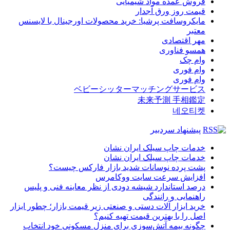
فروش عمده مواد شیمیایی
قیمت روز ورق آجدار
مایکروسافت پرشیا: خرید محصولات اورجینال با لایسنس
معتبر
مهر اقتصادی
همسو فناوری
وام چک
وام فوری
وام فوری
ベビーシッターマッチングサービス
未来予測 手相鑑定
네오티켓
پیشنهاد سردبیر
خدمات چاپ سیلک ایران نشان
خدمات چاپ سیلک ایران نشان
پشت پرده نوسانات شدید بازار فارکس چیست؟
افزایش سرعت سایت ووکامرس
درصد استاندارد شیشه دودی از نظر معاینه فنی و پلیس
راهنمایی و رانندگی
خرید ابزار آلات دستی و صنعتی زیر قیمت بازار؛ چطور ابزار
اصل را با بهترین قیمت تهیه کنیم؟
چگونه بیمه آتش‌سوزی برای منزل مسکونی خود انتخاب