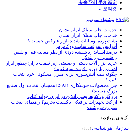
未来予測 手相鑑定
네오티켓
پیشنهاد سردبیر
خدمات چاپ سیلک ایران نشان
خدمات چاپ سیلک ایران نشان
پشت پرده نوسانات شدید بازار فارکس چیست؟
افزایش سرعت سایت ووکامرس
درصد استاندارد شیشه دودی از نظر معاینه فنی و پلیس
راهنمایی و رانندگی
خرید ابزار آلات دستی و صنعتی زیر قیمت بازار؛ چطور ابزار
اصل را با بهترین قیمت تهیه کنیم؟
چگونه بیمه آتش‌سوزی برای منزل مسکونی خود انتخاب
کنیم؟
چرا محصولات جوشکاری ESAB همچنان انتخاب اول صنایع
بزرگ هستند؟
بزرگترین کتابفروشی آنلاین در ایران جوانه کتاب
از کجا تجهیزات ترافیکی باکیفیت بخریم؟ راهنمای انتخاب
بهترین فروشنده
تگ‌های پربازدید
سازمان هواشناسی
(150)