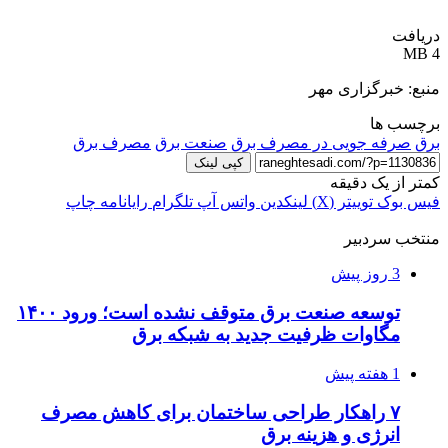
دریافت
4 MB
منبع: خبرگزاری مهر
برچسب ها
برق
صرفه جویی در مصرف برق
صنعت برق
مصرف برق
کپی لینک
کمتر از یک دقیقه
فیس بوک
توییتر (X)
لینکدین
واتس آپ
تلگرام
رایانامه
چاپ
منتخب سردبیر
3 روز پیش
توسعه صنعت برق متوقف نشده است؛ ورود ۱۴۰۰
مگاوات ظرفیت جدید به شبکه برق
1 هفته پیش
۷ راهکار طراحی ساختمان برای کاهش مصرف
انرژی و هزینه برق