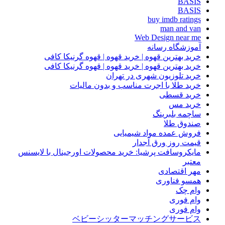
BASIS
BASIS
buy imdb ratings
man and van
Web Design near me
آموزشگاه رسانه
خرید بهترین قهوه | خرید قهوه | قهوه گرنیکا کافی
خرید بهترین قهوه | خرید قهوه | قهوه گرنیکا کافی
خرید تلوزیون شهری در تهران
خرید طلا با اجرت مناسب و بدون مالیات
خرید قسطی
خرید مس
ساچمه بلبرینگ
صندوق طلا
فروش عمده مواد شیمیایی
قیمت روز ورق آجدار
مایکروسافت پرشیا: خرید محصولات اورجینال با لایسنس
معتبر
مهر اقتصادی
همسو فناوری
وام چک
وام فوری
وام فوری
ベビーシッターマッチングサービス