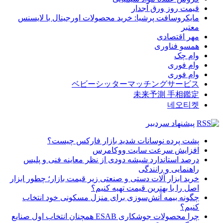
قیمت روز ورق آجدار
مایکروسافت پرشیا: خرید محصولات اورجینال با لایسنس
معتبر
مهر اقتصادی
همسو فناوری
وام چک
وام فوری
وام فوری
ベビーシッターマッチングサービス
未来予測 手相鑑定
네오티켓
پیشنهاد سردبیر
پشت پرده نوسانات شدید بازار فارکس چیست؟
افزایش سرعت سایت ووکامرس
درصد استاندارد شیشه دودی از نظر معاینه فنی و پلیس
راهنمایی و رانندگی
خرید ابزار آلات دستی و صنعتی زیر قیمت بازار؛ چطور ابزار
اصل را با بهترین قیمت تهیه کنیم؟
چگونه بیمه آتش‌سوزی برای منزل مسکونی خود انتخاب
کنیم؟
چرا محصولات جوشکاری ESAB همچنان انتخاب اول صنایع