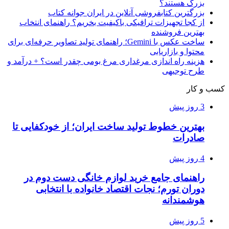
بزرگ هستند؟
بزرگترین کتابفروشی آنلاین در ایران جوانه کتاب
از کجا تجهیزات ترافیکی باکیفیت بخریم؟ راهنمای انتخاب
بهترین فروشنده
ساخت عکس با Gemini؛ راهنمای تولید تصاویر حرفه‌ای برای
محتوا و بازاریابی
هزینه راه اندازی مرغداری مرغ بومی چقدر است؟ + درآمد و
طرح توجیهی
کسب و کار
3 روز پیش
بهترین خطوط تولید ساخت ایران؛ از خودکفایی تا
صادرات
4 روز پیش
راهنمای جامع خرید لوازم خانگی دست دوم در
دوران تورم؛ نجات اقتصاد خانواده با انتخابی
هوشمندانه
5 روز پیش