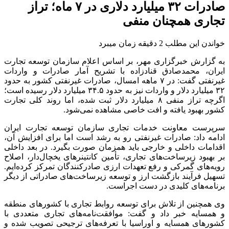
صادرات ۳۲ میلیارد دلاری در ۷ ماه؛ تراز
تجاری همچنان منفی
خواندن این مطلب 2 دقیقه زمان میبرد
به گزارش خبرگزاری مهر،
بر اساس
اعلام سازمان
توسعه
تجارت
ایران، محمدصادق
قنادزاده
با تشریح آمار صادرات و واردات
غیرنفتی گفت: در ۷ ماهه امسال، صادرات غیرنفتی کشور به حدود
۳۲ میلیارد دلار و واردات نیز به حدود ۳۴.۵ میلیارد دلار رسیده است؛
اگرچه تراز منفی ۸ میلیارد دلار ثبت شده،
اما
روند کلی تجارت
کشور بهبود یافته و افت خاصی مشاهده نمی‌شود.
سرپرست معاونت خدمات تجاری سازمان
توسعه
تجارت ایران
ادامه داد: صادرات غیرنفتی رو به رشد است
اما
برای افزایش آن،
اقدامات
داخلی
و خارجی باید همزمان صورت بگیرد. در بعد
داخلی
بر بهبود زیرساخت‌های تجاری، تأمین کانتینرهای یخچال‌دار، اصلاح
رویه‌های گمرکی و
رفع
تعهدات ارزی صادرکنندگان تمرکز کرده‌ایم.
تسهیل فرآیند بازگشت
ارز
و
توسعه
زیرساخت‌های صادراتی از دیگر
برنامه‌های کلیدی در دست اجراست.
وی همچنین از تلاش برای
توسعه
روابط تجاری با کشورهای منطقه
و همسایه خبر داد و گفت: موافقت‌نامه‌های تجاری متعددی با
کشورهای همسایه و اوراسیا با تعرفه‌های ترجیحی تصویب شده و