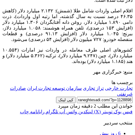
دلار ثبت شده است.
اقلام اصلی واردات شامل طلا (شمش):
۲.۱۳۲
میلیارد دلار (کاهش
۴۶.۳۵ درصد نسبت به سال گذشته،
اما
رتبه اول واردات)، ذرت
دامی
۱.۸۹۰
میلیارد دلار، روغن دانه آفتابگردان
۱.۳۰۶
میلیارد دلار
(افزایش ۱۵۳ درصدی)، تلفن همراه هوشمند:
۱.۰۵۸
میلیارد
دلاز
،
ببرنج
:
۱.۰۴۵
میلیارد دلار (افزایش ۹۱.۱۳ درصدی) و قطعات
منفصله خودرو: ۷۲۷ میلیون دلار (افزایش ۵۴ درصدی) می‌شود.
کشورهای اصلی طرف معامله در واردات نیز امارات (۱۰.۵۵۴
میلیارد دلار)، چین (۹.۲۴۷ میلیارد دلار)، ترکیه (۵.۳۶۲ میلیارد دلار) و
هند (۱.۱۸۵ میلیارد دلار) بوده‌اند.
منبع: خبرگزاری مهر
برچسب ها
تجارت خارجی
تراز تجاری
سازمان توسعه تجارت ایران
صادرات
غیرنفتی
کپی لینک
خواندن این مطلب 2 دقیقه زمان میبرد
فیس بوک
توییتر (X)
لینکدین
واتس آپ
تلگرام
رایانامه
چاپ
منتخب سردبیر
6 روز پیش