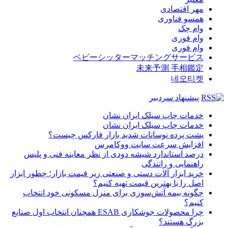
مهر اقتصادی
همسو فناوری
وام چک
وام فوری
وام فوری
ベビーシッターマッチングサービス
未来予測 手相鑑定
네오티켓
پیشنهاد سردبیر
خدمات چاپ سیلک ایران نشان
خدمات چاپ سیلک ایران نشان
پشت پرده نوسانات شدید بازار فارکس چیست؟
افزایش سرعت سایت ووکامرس
درصد استاندارد شیشه دودی از نظر معاینه فنی و پلیس
راهنمایی و رانندگی
خرید ابزار آلات دستی و صنعتی زیر قیمت بازار؛ چطور ابزار
اصل را با بهترین قیمت تهیه کنیم؟
چگونه بیمه آتش‌سوزی برای منزل مسکونی خود انتخاب
کنیم؟
چرا محصولات جوشکاری ESAB همچنان انتخاب اول صنایع
بزرگ هستند؟