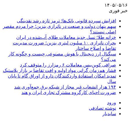
۱۴۰۵/۰۵/۱۶
خبر فوری
افزایش سپرده قانونی بانک‌ها؛ ترمز تازه رشد نقدینگی
سهم پنهان دولت و صنعت در ناترازی بنزین؛ چرا مردم مقصر
اصلی نیستند؟
خزانه طلا؛ نسل جدید معاملات طلای آب‌شده در ایران
بحران ناترازی ۱۰ میلیون لیتری بنزین؛ ضرورت مدیریت
تقاضا و اصلاح ساختار
سیگنال ارز دیجیتال با هوش مصنوعی چیست و چگونه کار
می‌کند؟
صرافی کوین‌بیس معاملات ۶ رمزارز را متوقف کرد
فشار هم‌زمان گرانی مواد اولیه و افت تقاضا بر بازار پلاستیک
تمدید امکان استفادۀ واردکنندگان دارو از اوراق گام تا پایان
سال
۱۹۴ هزار انشعاب غیر مجاز از شبکه برق جمع‌آوری شد
ضرورت احیای کارگروه مشترک تجاری ایران و هند
ورود
نوشته تصادفی
سایدبار