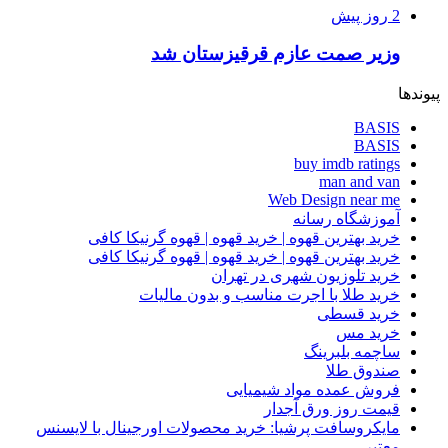
2 روز پیش
وزیر صمت عازم قرقیزستان شد
پیوندها
BASIS
BASIS
buy imdb ratings
man and van
Web Design near me
آموزشگاه رسانه
خرید بهترین قهوه | خرید قهوه | قهوه گرنیکا کافی
خرید بهترین قهوه | خرید قهوه | قهوه گرنیکا کافی
خرید تلوزیون شهری در تهران
خرید طلا با اجرت مناسب و بدون مالیات
خرید قسطی
خرید مس
ساچمه بلبرینگ
صندوق طلا
فروش عمده مواد شیمیایی
قیمت روز ورق آجدار
مایکروسافت پرشیا: خرید محصولات اورجینال با لایسنس
معتبر