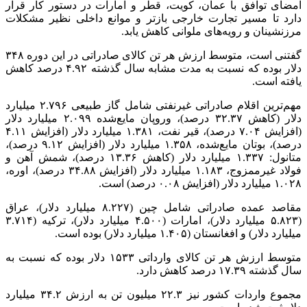
امضای توافق با عمان، کویت، قطر و امارات در دستور کار قرار
دارد تا مسیر تجارت خارجی
بازتر
و موانع
داخلی
نظیر مشکلات
مرزنشینان و رویه‌های ملوانی کاهش یابد.
گفتنی است، متوسط ارزش هر تن کالای صادراتی در این دوره ۳۴۸
دلار بوده که نسبت به مدت مشابه سال گذشته ۴.۹۲ درصد کاهش
یافته است.
مهم‌ترین اقلام صادراتی غیرنفتی شامل
گاز
طبیعی
۲.۷۹۶
میلیارد
دلار (کاهش ۳۲.۳۷ درصد)،
وروپان
مایع‌شده
۲.۰۹۹
میلیارد دلار
(افزایش ۷.۰۴ درصد)، قیر نفت،
۱.۳۸۱
میلیارد دلار (افزایش ۴.۱۱
درصد)، بوتان مایع‌شده،
۱.۳۵۸
میلیارد دلار (افزایش ۹.۱۲ درصد)،
متانول:
۱.۳۳۷
میلیارد دلار (کاهش ۱۳.۳۶ درصد)، شمش آهن و
فولاد
غیرممزوج
،
۱.۱۸۳
میلیارد دلار (افزایش ۳۴.۸۸ درصد)، اوره،
۱.۰۲۸
میلیارد دلار (افزایش ۰.۰۸ درصد) است.
مقاصد عمده صادراتی شامل
چین
(۸.۲۲۷ میلیارد دلار)، عراق
(۵.۸۲۳ میلیارد دلار)، امارات (۴.۵۰۰ میلیارد دلار)، ترکیه (۳.۷۱۴
میلیارد دلار) و افغانستان (۱.۴۰۵ میلیارد دلار) بوده است.
متوسط ارزش هر تن کالای وارداتی
۱۵۳۳
دلار بوده که نسبت به
سال گذشته ۱۷.۳۹ درصد کاهش دارد.
مجموع واردات کشور نیز ۲۲.۳ میلیون تن به ارزش ۳۴.۲ میلیارد