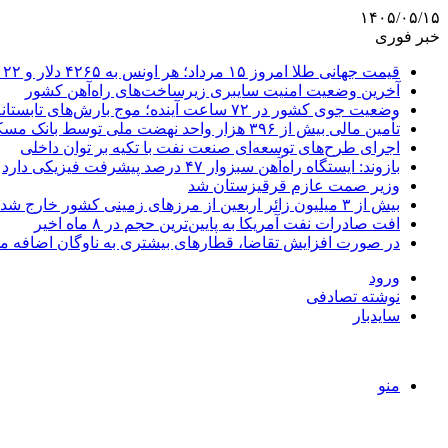
۱۴۰۵/۰۵/۱۵
خبر فوری
قیمت جهانی طلا امروز ۱۵ مرداد؛ هر اونس به ۴۲۶۵ دلار و ۲۲ سنت رسید
آخرین وضعیت امنیت سایبری زیرساخت‌های راه‌آهن کشور
وضعیت جوی کشور در ۷۲ ساعت آینده؛ موج بارش‌های تابستانه در راه ۱۱ استان
تأمین مالی بیش از ۳۹۶ هزار واحد نهضت ملی توسط بانک مسکن
اجرای طرح‌های توسعه‌ای صنعت نفت با تکیه بر توان داخلی
بازوند: ایستگاه راه‌آهن سبزوار ۴۷ درصد پیشرفت فیزیکی دارد
وزیر صمت عازم قرقیزستان شد
بیش از ۳ میلیون زائر اربعین از مرزهای زمینی کشور خارج شدند
افت صادرات نفت آمریکا به پایین‌ترین حجم در ۸ ماه اخیر
در صورت افزایش تقاضا، قطارهای بیشتری به ناوگان اضافه م
ورود
نوشته تصادفی
سایدبار
منو