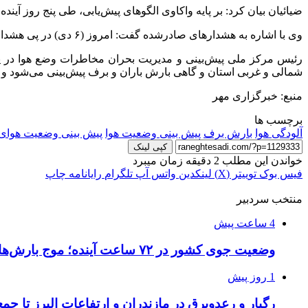
ضیائیان بیان کرد: بر پایه واکاوی الگوهای پیش‌یابی، طی پنج روز آینده
وی با اشاره به هشدارهای صادرشده گفت: امروز (۶ دی‌) در پی هشدار سطح زرد و هشدار سطح نارنجی آلودگی هوا، افزایش پایداری جو، افزایش آلاینده‌های جوی و کاهش کیفیت هوا مورد انتظار است.
شمالی و غربی استان و گاهی بارش باران و برف پیش‌بینی می‌شود و 
منبع: خبرگزاری مهر
برچسب ها
آلودگی هوا
بارش برف
پیش بینی وضعیت هوا
پیش بینی وضعیت هوای 
کپی لینک
خواندن این مطلب 2 دقیقه زمان میبرد
فیس بوک
توییتر (X)
لینکدین
واتس آپ
تلگرام
رایانامه
چاپ
منتخب سردبیر
4 ساعت پیش
وضعیت جوی کشور در ۷۲ ساعت آینده؛ موج بارش‌های تابستانه در راه ۱۱ استان
1 روز پیش
رگبار و رعدوبرق در مازندران و ارتفاعات البرز تا جمع