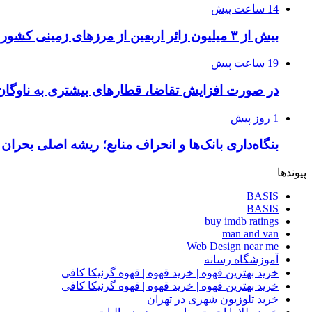
14 ساعت پیش
بیش از ۳ میلیون زائر اربعین از مرزهای زمینی کشور خارج شدند
19 ساعت پیش
در صورت افزایش تقاضا، قطارهای بیشتری به ناوگان
1 روز پیش
بنگاه‌داری بانک‌ها و انحراف منابع؛ ریشه اصلی بحران
پیوندها
BASIS
BASIS
buy imdb ratings
man and van
Web Design near me
آموزشگاه رسانه
خرید بهترین قهوه | خرید قهوه | قهوه گرنیکا کافی
خرید بهترین قهوه | خرید قهوه | قهوه گرنیکا کافی
خرید تلوزیون شهری در تهران