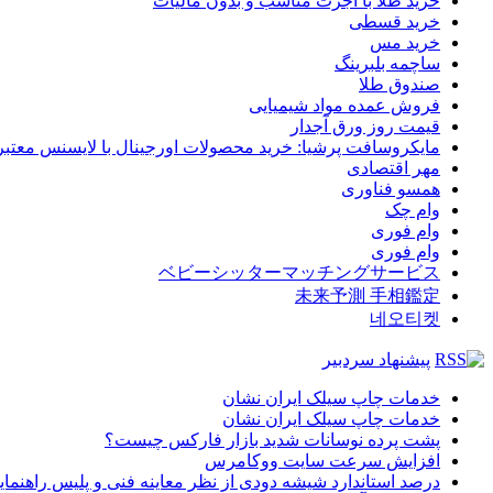
خرید طلا با اجرت مناسب و بدون مالیات
خرید قسطی
خرید مس
ساچمه بلبرینگ
صندوق طلا
فروش عمده مواد شیمیایی
قیمت روز ورق آجدار
مایکروسافت پرشیا: خرید محصولات اورجینال با لایسنس معتبر
مهر اقتصادی
همسو فناوری
وام چک
وام فوری
وام فوری
ベビーシッターマッチングサービス
未来予測 手相鑑定
네오티켓
پیشنهاد سردبیر
خدمات چاپ سیلک ایران نشان
خدمات چاپ سیلک ایران نشان
پشت پرده نوسانات شدید بازار فارکس چیست؟
افزایش سرعت سایت ووکامرس
درصد استاندارد شیشه دودی از نظر معاینه فنی و پلیس راهنمای