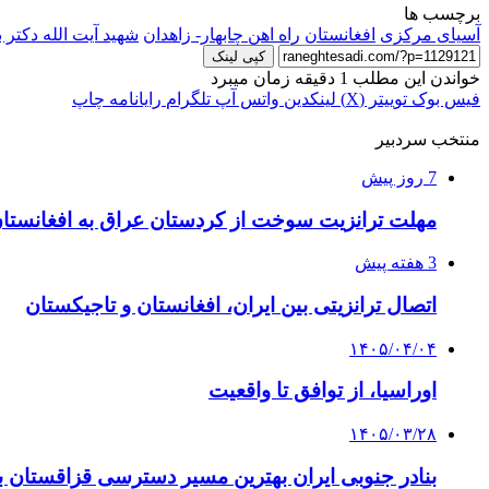
برچسب ها
آسیای مرکزی
افغانستان
راه اهن چابهار- زاهدان
شهید آیت الله دکتر 
کپی لینک
خواندن این مطلب 1 دقیقه زمان میبرد
فیس بوک
توییتر (X)
لینکدین
واتس آپ
تلگرام
رایانامه
چاپ
منتخب سردبیر
7 روز پیش
مهلت ترانزیت سوخت از کردستان عراق به افغانستان تا ۲۲ مهر تمدی
3 هفته پیش
اتصال ترانزیتی بین ایران، افغانستان و تاجیکستان
۱۴۰۵/۰۴/۰۴
اوراسیا، از توافق تا واقعیت
۱۴۰۵/۰۳/۲۸
بنادر جنوبی ایران بهترین مسیر دسترسی قزاقستان ب