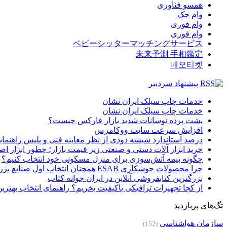
همسو فناوری
وام چک
وام فوری
وام فوری
ベビーシッターマッチングサービス
未来予測 手相鑑定
네오티켓
پیشنهاد سردبیر
خدمات چاپ سیلک ایران نشان
خدمات چاپ سیلک ایران نشان
پشت پرده نوسانات شدید بازار فارکس چیست؟
افزایش سرعت سایت ووکامرس
درصد استاندارد شیشه دودی از نظر معاینه فنی و پلیس راهنمای
خرید ابزار آلات دستی و صنعتی زیر قیمت بازار؛ چطور ابزار اصل
چگونه بیمه آتش‌سوزی برای منزل مسکونی خود انتخاب کنیم؟
چرا محصولات جوشکاری ESAB همچنان انتخاب اول صنایع بزرگ هستند؟
بزرگترین کتابفروشی آنلاین در ایران جوانه کتاب
از کجا تجهیزات ترافیکی باکیفیت بخریم؟ راهنمای انتخاب بهتری
تگ‌های پربازدید
سازمان هواشناسی
(152)