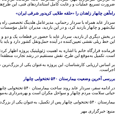
ضرورت تسریع عملیات و رعایت کامل استانداردهای فنی، این طرح‌ها
راه‌آهن چابهار زاهدان را «حلقه طلایی کریدور شرقی ایران»
سردار عابد همراه با سردار رحمانی، مدیرعامل
هلدینگ
نیک‌شهر و چابهار بازدید کرد، و در این بازدید، مدیران عامل مؤسسات
در بخش دیگری از بازدید، سردار عابد با حضور در قطعات یک و دو و
این خط ریلی نقشی تعیین‌کننده در آینده حمل‌ونقل کشور دارد و باید با
فرمانده قرارگاه خاتم با اشاره به اهمیت ژئوپلیتیک پروژه اظهار کر
است. تکمیل به‌موقع این طرح، نقش مستقیم در رشد تجارت منطقه‌ای
بر اساس ارزیابی کارشناسان، این پروژه به‌عنوان یکی از بزرگ‌ترین
اجراست.
بررسی آخرین وضعیت بیمارستان ۵۴۰ تختخوابی چابهار
در ادامه سفر، سردا
حیاتی سلامت مردم چابهار و سواحل مکران است و بهره‌برداری به‌م
بیمارستان ۵۴۰ تختخوابی چابهار پس از تکمیل، به‌عنوان یکی از بزرگ‌ترین مراکز درمانی جنوب‌شرق کشور، نقش مهمی در پشتیبانی از توسعه اقتصادی و رشد جمعیتی این منطقه ایفا خواهد کرد.
منبع: خبرگزاری مهر