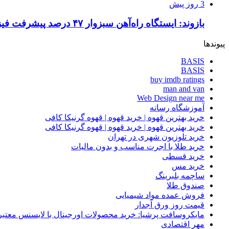
3 روز پیش
بازوند: ایستگاه راه‌آهن سبزوار ۴۷ درصد پیشرفت فیزیکی دارد
پیوندها
BASIS
BASIS
buy imdb ratings
man and van
Web Design near me
آموزشگاه رسانه
خرید بهترین قهوه | خرید قهوه | قهوه گرنیکا کافی
خرید بهترین قهوه | خرید قهوه | قهوه گرنیکا کافی
خرید تلوزیون شهری در تهران
خرید طلا با اجرت مناسب و بدون مالیات
خرید قسطی
خرید مس
ساچمه بلبرینگ
صندوق طلا
فروش عمده مواد شیمیایی
قیمت روز ورق آجدار
مایکروسافت پرشیا: خرید محصولات اورجینال با لایسنس معتبر
مهر اقتصادی