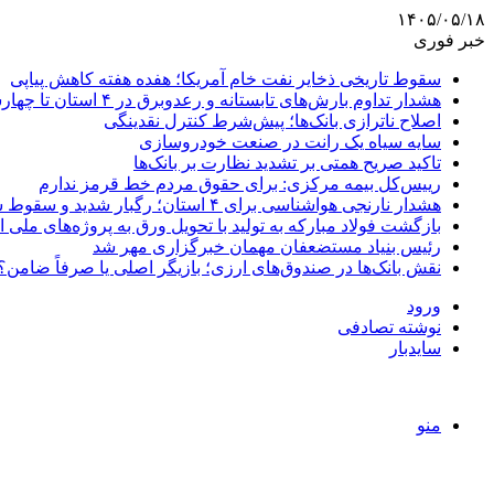
۱۴۰۵/۰۵/۱۸
خبر فوری
سقوط تاریخی ذخایر نفت خام آمریکا؛ هفده هفته کاهش پیاپی
هشدار تداوم بارش‌های تابستانه و رعدوبرق در ۴ استان تا چهارشنبه
اصلاح ناترازی بانک‌ها؛ پیش‌شرط کنترل نقدینگی
سایه سیاه یک رانت در صنعت خودروسازی
تاکید صریح همتی بر تشدید نظارت بر بانک‌ها
رییس‌کل بیمه مرکزی: برای حقوق مردم خط قرمز ندارم
هشدار نارنجی هواشناسی برای ۴ استان؛ رگبار شدید و سقوط سنگ در راه است
بازگشت فولاد مبارکه به تولید با تحویل ورق به پروژه‌های ملی ا
رئیس بنیاد مستضعفان مهمان خبرگزاری مهر شد
نقش بانک‌ها در صندوق‌های ارزی؛ بازیگر اصلی یا صرفاً ضامن؟
ورود
نوشته تصادفی
سایدبار
منو