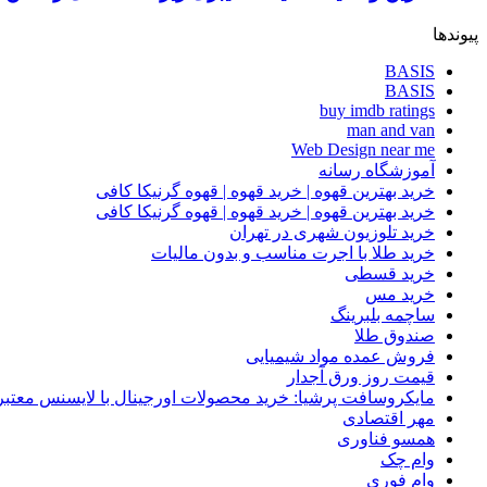
پیوندها
BASIS
BASIS
buy imdb ratings
man and van
Web Design near me
آموزشگاه رسانه
خرید بهترین قهوه | خرید قهوه | قهوه گرنیکا کافی
خرید بهترین قهوه | خرید قهوه | قهوه گرنیکا کافی
خرید تلوزیون شهری در تهران
خرید طلا با اجرت مناسب و بدون مالیات
خرید قسطی
خرید مس
ساچمه بلبرینگ
صندوق طلا
فروش عمده مواد شیمیایی
قیمت روز ورق آجدار
مایکروسافت پرشیا: خرید محصولات اورجینال با لایسنس معتبر
مهر اقتصادی
همسو فناوری
وام چک
وام فوری