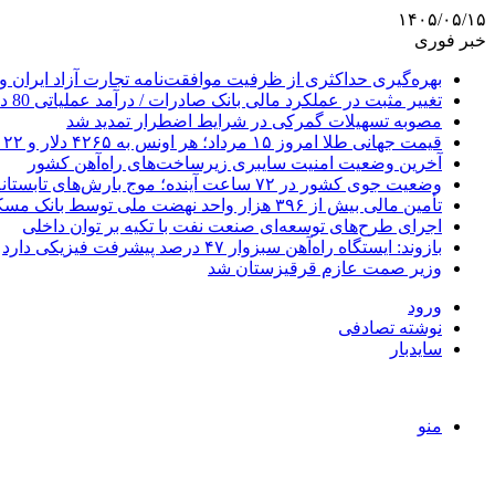
۱۴۰۵/۰۵/۱۵
خبر فوری
بهره‌گیری حداکثری از ظرفیت موافقت‌نامه تجارت آزاد ایران و
تغییر مثبت در عملکرد مالی بانک صادرات / درآمد عملیاتی 80 درصد رشد کرد
مصوبه تسهیلات گمرکی در شرایط اضطرار تمدید شد
قیمت جهانی طلا امروز ۱۵ مرداد؛ هر اونس به ۴۲۶۵ دلار و ۲۲ سنت رسید
آخرین وضعیت امنیت سایبری زیرساخت‌های راه‌آهن کشور
وضعیت جوی کشور در ۷۲ ساعت آینده؛ موج بارش‌های تابستانه در راه ۱۱ استان
تأمین مالی بیش از ۳۹۶ هزار واحد نهضت ملی توسط بانک مسکن
اجرای طرح‌های توسعه‌ای صنعت نفت با تکیه بر توان داخلی
بازوند: ایستگاه راه‌آهن سبزوار ۴۷ درصد پیشرفت فیزیکی دارد
وزیر صمت عازم قرقیزستان شد
ورود
نوشته تصادفی
سایدبار
منو