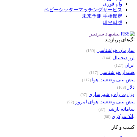
وام فوری
ベビーシッターマッチングサービス
未来予測 手相鑑定
네오티켓
پیشنهاد سردبیر
تگ‌های پربازدید
سازمان هواشناسی
(150)
ارز دیجیتال
(144)
ایران
(127)
هشدار هواشناسی
(117)
پیش بینی وضعیت هوا
(117)
دلار
(108)
وزارت راه و شهرسازی
(97)
پیش بینی وضعیت هوای امروز
(92)
سامانه بارشی
(87)
بانک‌مرکزی
(80)
کسب و کار