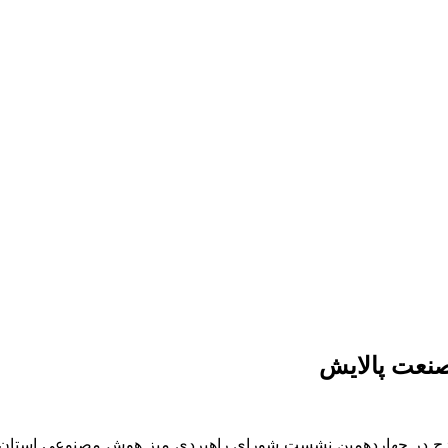
صنعت پالایش
زج در چهاردهمین نشست شورای راهبردی میز هوش مصنوعی استان اصف