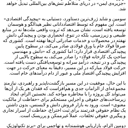
«جزیره‌ی ایمن» در دریای متلاطم تنش‌های بین‌المللی تبدیل خواهد
شد.
سومین و شاید ژرف‌ترین دستاورد، دستیابی به «پیچیدگی اقتصادی»
است. این مفهوم که توسط اقتصاددانانی نظیر هیدالگو و هوسمان
توسعه یافته است، نشان می‌دهد که ثروت واقعی ملت‌ها نه در منابع
طبیعی و زیرزمینی، بلکه در تنوع، انحصاری بودن و پیچیدگیِ دانشِ
نهفته در محصولات و خدمات صادراتی آن‌ها نهفته است. کشوری که
صرفاً فولاد خام یا ورق فولادی صادر می‌کند، در سطوح پایینِ
پیچیدگی اقتصادی قرار دارد؛ اما کشوری که «دانش و مهندسیِ
ساختِ یک کارخانه فولاد» را صادر می‌کند، به سطوح بالایی از
پیچیدگی و در نتیجه، درآمدِ سرانه و توسعه‌یافتگی دست یافته است.
حرکت فولاد مبارکه در این مسیر، دقیقاً به معنای حرکت در جهت
افزایش پیچیدگیِ اقتصادِ ملی و عبور از دام درآمدهای خام است.
با این حال، موفقیت در این مسیرِ بازگشت‌ناپذیر و راهبردی، نیازمندِ
مجموعه‌ای از الزاماتِ جدی و هم‌افزاست که فقدان هر یک از آن‌ها
می‌تواند کل پروژه را با مخاطره مواجه کند. نخستین الزام، ایجاد
زیرساخت‌های حقوقی و اجراییِ مستحکم برای «حفاظت از مالکیت
معنوی» است. ورود به بازار فروش دانش و لایسنس، بدون داشتن
یک نظام حقوقیِ قدرتمند برای ثبت اختراع، حفاظت از اسرار تجاری
و پیگیریِ حقوقیِ تخلفات، عملاً غیرممکن و پرریسک است.
دومین الزام، بازاریابیِ هوشمندانه و تهاجمی برای «برندِ تکنولوژیکِ