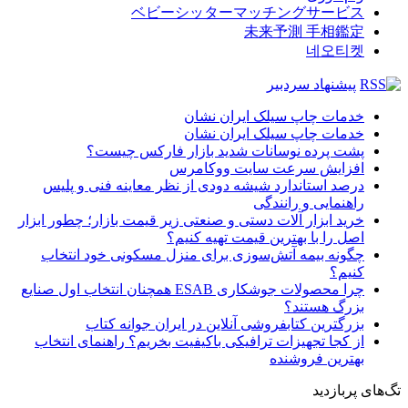
ベビーシッターマッチングサービス
未来予測 手相鑑定
네오티켓
پیشنهاد سردبیر
خدمات چاپ سیلک ایران نشان
خدمات چاپ سیلک ایران نشان
پشت پرده نوسانات شدید بازار فارکس چیست؟
افزایش سرعت سایت ووکامرس
درصد استاندارد شیشه دودی از نظر معاینه فنی و پلیس
راهنمایی و رانندگی
خرید ابزار آلات دستی و صنعتی زیر قیمت بازار؛ چطور ابزار
اصل را با بهترین قیمت تهیه کنیم؟
چگونه بیمه آتش‌سوزی برای منزل مسکونی خود انتخاب
کنیم؟
چرا محصولات جوشکاری ESAB همچنان انتخاب اول صنایع
بزرگ هستند؟
بزرگترین کتابفروشی آنلاین در ایران جوانه کتاب
از کجا تجهیزات ترافیکی باکیفیت بخریم؟ راهنمای انتخاب
بهترین فروشنده
تگ‌های پربازدید