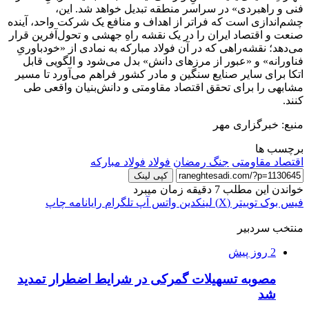
فنی و راهبردی» در سراسر منطقه تبدیل خواهد شد. این،
چشم‌اندازی است که فراتر از اهداف و منافع یک شرکت واحد، آینده
صنعت و اقتصاد ایران را در یک نقشه راهِ جهشی و تحول‌آفرین قرار
می‌دهد؛ نقشه‌راهی که در آن فولاد مبارکه به نمادی از «خودباوریِ
فناورانه» و «عبور از مرزهای دانش» بدل می‌شود و الگویی قابل
اتکا برای سایر صنایع سنگین و مادر کشور فراهم می‌آورد تا مسیر
مشابهی را برای تحقق اقتصاد مقاومتی و دانش‌بنیان واقعی طی
کنند.
منبع: خبرگزاری مهر
برچسب ها
اقتصاد مقاومتی
جنگ رمضان
فولاد
فولاد مبارکه
کپی لینک
خواندن این مطلب 7 دقیقه زمان میبرد
فیس بوک
توییتر (X)
لینکدین
واتس آپ
تلگرام
رایانامه
چاپ
منتخب سردبیر
2 روز پیش
مصوبه تسهیلات گمرکی در شرایط اضطرار تمدید
شد