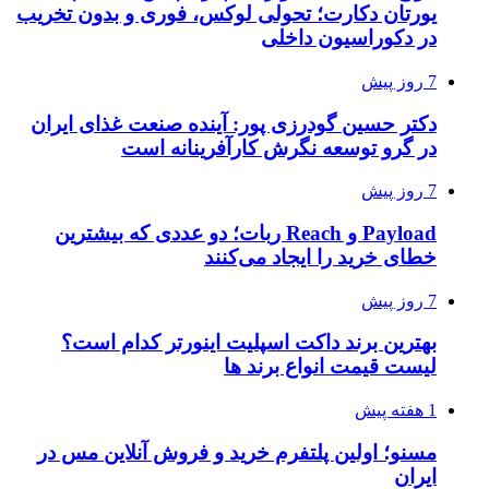
یورتان دکارت؛ تحولی لوکس، فوری و بدون تخریب
در دکوراسیون داخلی
7 روز پیش
دکتر حسین گودرزی پور: آینده صنعت غذای ایران
در گرو توسعه نگرش کارآفرینانه است
7 روز پیش
Payload و Reach ربات؛ دو عددی که بیشترین
خطای خرید را ایجاد می‌کنند
7 روز پیش
بهترین برند داکت اسپلیت اینورتر کدام است؟
لیست قیمت انواع برند ها
1 هفته پیش
مسنو؛ اولین پلتفرم خرید و فروش آنلاین مس در
ایران