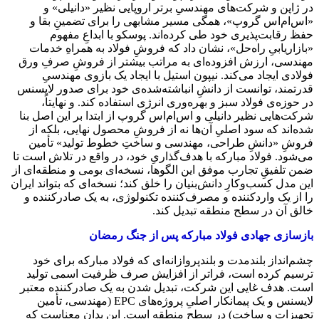
در ژاپن و شرکت‌های مهندسیِ برتر اروپایی نظیر «دانیلی» و
«اس‌ام‌اس گروپ»، همگی مسیر مشابهی را برای تضمینِ بقا و
حفظ رقابت‌پذیری خود طی کرده‌اند. پوسکو با ابداعِ مفهوم
«بازاریابیِ راه‌حل»، نشان داد که فروشِ فولاد به همراهِ خدمات
مهندسی، ارزش افزوده‌ای به مراتب بیشتر از فروشِ صرفِ ورق
فولادی ایجاد می‌کند. نیپون استیل با ایجاد یک بازوی مهندسیِ
قدرتمند، توانست از دانشِ انباشته‌شده‌ی خود برای صدور لایسنس
در حوزه‌ی فولاد سبز و بهره‌وری انرژی استفاده کند. و نهایتاً،
شرکت‌هایی نظیر دانیلی و اس‌ام‌اس گروپ از ابتدا بر این اصل بنا
شده‌اند که سود اصلیِ آن‌ها نه از فروشِ محصول نهایی، بلکه از
فروشِ «دانشِ طراحی، مهندسی و ساختِ خطوط تولید» تأمین
می‌شود. فولاد مبارکه با هدف‌گذاریِ خود، در واقع در تلاش است تا
ضمن تلفیقِ تجارب موفق این الگوها، نسخه‌ای بومی و منطقه‌ای از
این مدل کسب‌وکارِ دانش‌بنیان را خلق کند؛ نسخه‌ای که بتواند ایران
را از یک واردکننده و مصرف‌کننده تکنولوژی، به یک صادرکننده و
خالق آن در سطح منطقه تبدیل کند.
بازسازی جهادی فولاد مبارکه پس از جنگ رمضان
چشم‌انداز بلندمدت و بلندپروازانه‌ای که فولاد مبارکه برای خود
ترسیم کرده است، فراتر از افزایش صرف ظرفیت اسمی تولید
است. هدف غایی این شرکت، تبدیل شدن به یک صادرکننده معتبر
لایسنس و یک پیمانکار اصلیِ پروژه‌های EPC (مهندسی، تأمین
تجهیزات و ساخت) در سطح منطقه است. این بدان معناست که