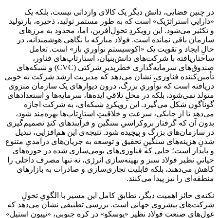
در چنین فضایی، دانش دیگر یک کالای وارداتی نیست، بلکه یک
«داراییِ استراتژیک» است که به طور مستمر تولید، ذخیره، بازتولید
و تکثیر می‌شود. این رویکردِ تحول‌آفرین، اما، محدود به مرزهای
سازمان باقی نمانده است. فولاد مبارکه با نگاهی هوشمندانه، در
حالِ ایجاد و تقویت یک «اکوسیستمِ نوآوریِ باز» است. تعامل
ساختاریافته با شرکت‌های دانش‌بنیان، استارتاپ‌های فناور،
صندوق‌های سرمایه‌گذاری خطرپذیرِ شرکتی (CVC) و شبکه‌های
تأمین‌کننده فناوری، نشان می‌دهد که مدیریت ارشد شرکت به خوبی
دریافته است که نوآوریِ بزرگ، درون دیوارهای یک سازمان منزوی
متولد نمی‌شود، بلکه در محلِ تلاقیِ ایده‌ها، سرمایه‌ها و استعدادهای
گوناگون شکل می‌گیرد. این رویکردِ شبکه‌ای، به شرکت اجازه
می‌دهد تا از چابکی، سرعت و خلاقیتِ استارتاپ‌ها بهره‌مند شود،
بدون آن که گرفتار بروکراسیِ سنگین و فرآیندهای کندِ تصمیم‌گیری
در سازمان‌های بزرگ و پیچیده شود. نتیجه‌ی این هم‌افزایی، تبدیل
شدنِ هزینه‌های سنگینِ تحقیق و توسعه به جریان‌های درآمدیِ متنوع
و پایدار است؛ جایی که فناوری‌های بومی‌سازی شده در حوزه‌های
حیاتیِ نظیر فولاد سبز و بهینه‌سازی انرژی، نه تنها مصرف داخلی را
کاهش می‌دهند، بلکه قابلیت تجاری‌سازی و صادرات به بازارهای
منطقه‌ای را نیز پیدا می‌کنند.
نکته‌ی حائز اهمیت دیگر، تطابق کامل این مسیر با الگویِ تحولِ
شرکت‌های پیشروی جهانی است. بررسی تطبیقی نشان می‌دهد که
غول‌های صنعت فولاد نظیر «پوسکو» در کره جنوبی، «نیپون استیل»