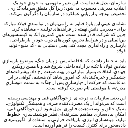
سازمان تبدیل شده است. این تغییرِ مفهومی، به خودیِ خود یک
انقلابِ مدیریتی محسوب می‌شود؛ زیرا کلِ منطقِ سرمایه‌گذاری،
تخصیص بودجه و ارزیابیِ عملکرد در سازمان را دگرگون می‌کند.
نشانه‌ی عینیِ این بلوغِ فناورانه را می‌توان در توانمندیِ فولاد مبارکه
برای «مدیریتِ دانشِ نهفته در فرآیندهای تولیدی» مشاهده کرد.
جایی که شرکت قادر شده است، بدونِ کمترین اتکا به لایسنسورهای
بین‌المللی و در شرایط تحریم، کوره‌های ذوب خود را بازطراحی،
بازسازی و راه‌اندازی مجدد کند، یعنی دستیابی به «کد منبع» تولید
فولاد.
باید به خاطر داشت که بلافاصله پس از پایان جنگ، موضوع بازسازیِ
بنیادینِ فولاد با تکیه بر اراده داخلی شروع شد و با همین رویکردِ
جهادی، اتفاقات بسیار مبارکی در پهنه صنعت رخ داد. پیشرفت‌های
چشمگیر و خیره‌کننده‌ای که امروز شاهد آن هستیم، گواهی بر این
مدعاست که حرکت از «بازسازیِ پس از جنگ» به سمت «نوسازیِ
مدرن»، با موفقیتی تام صورت گرفته است.
این یعنی سازمان به درجه‌ای از خودآگاهیِ فنی و مهندسی رسیده
است که می‌تواند از یک مصرف‌کننده صرف و همیشگیِ تکنولوژی،
به یک خالق و توسعه‌دهنده فناوری تبدیل شود. این خودآگاهیِ فنی،
امکانِ پیاده‌سازی مفاهیم پیشرفته‌ای نظیر هوشمندسازی خطوط
تولید، بهینه‌سازی انرژی، بازیافت حرارتی و استفاده از الگوریتم‌های
داده‌محور برای کنترل کیفیت را فراهم آورده است.