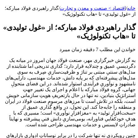
خانه
/
اقتصاد > صنعت و معدن و تجارت
/
گذار راهبردی فولاد مبارکه؛
از «غول تولیدی» تا «هاب تکنولوژیک»
گذار راهبردی فولاد مبارکه؛ از «غول تولیدی»
تا «هاب تکنولوژیک»
خواندن این مطلب 7 دقیقه زمان میبرد
به گزارش خبرگزاری مهر، صنعت فولاد جهان امروز در میانه یک
دگردیسیِ عمیق و چندلایه قرار دارد؛ گذاری تدریجی اما شتابنده از
مدل‌های سنتیِ مبتنی بر تناژ و ظرفیت‌سازیِ صِرف به سوی
مدل‌های پیشرفته‌ای که بر پایه دانش، خدمات مهندسی، دارایی‌های
نامشهود و نوآوریِ فرآیندی استوار شده‌اند. در این فضای متحولِ
جهانی، گروه فولاد مبارکه با اعلام و اجرای یک تغییر جهتِ
استراتژیکِ بنیادین، نه تنها در حال بازتعریفِ هویتِ سازمانی خویش
است، بلکه در تلاش است تا مرزهای مرسومِ صنعت فولاد در ایران
و منطقه را جابه‌جا کند. این تحول، در واقع گذاری عمیق از
«سخت‌افزارِ تولید» به «مغزافزارِ نوآوری» است؛ مسیری که با
هدفِ خودکفاییِ فناورانه، بومی‌سازیِ دانش فنیِ پیشرفته و نهایتاً
صادراتِ لایسنس و خدمات مهندسی طراحی شده است.
چنین رویکردی نه تنها شرکت را در برابر نوساناتِ ادواریِ بازارهای