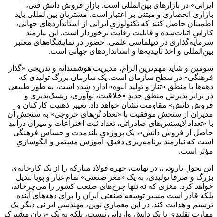
ایرانی» در بازارهای بین‌المللی است. بازارِ فروش دانش فنی،
بازاری انحصاری و مبتنی بر اعتبار است. مشتریانِ بین‌المللی باید
اطمینان حاصل کنند که تکنولوژیِ ایرانی از استانداردهای جهانی،
کاراییِ اثبات‌شده و قابلیت رقابت برخوردار است. این نیازمند
سرمایه‌گذاری در دیپلماسی علمی، حضور در نمایشگاه‌های معتبر
بین‌المللی و اخذ تأییدیه‌ها و استانداردهای جهانی است.
سومین و شاید مهم‌ترین الزام، مدیریت هوشمندانه و تدریجی «گذار
فرهنگی» در سطح سازمان است. یک سازمان بزرگ تولیدی که
دهه‌ها با منطق «تناژ و تولید انبوه» اداره شده است، به طور طبیعی
در برابر پذیرش منطق جدیدِ «خلاقیت، نوآوری، ریسک‌پذیری و
فروش دانش» مقاومت نشان خواهد داد. تغییر ذهنیت کارکنان و
مدیران از سنجش موفقیت با «تعداد تُن‌های خروجی» به سنجش آن
با «تعداد لایسنس‌های صادراتی، تعداد ثبت اختراعات و میزان درآمدِ
حاصل از فروش دانش»، یک پروژه‌ی بلندمدت و حساس فرهنگی
است که نیازمند برنامه‌ریزی دقیق، آموزش مستمر و الگوسازیِ
مؤثر است.
این تحولِ تاریخی، در نهایت، چهره فولاد مبارکه را از یک کارخانه‌ی
بزرگ و صرفاً تولیدی، به یک «مغز صنعتی» تمام‌عیار و پویا تبدیل
خواهد کرد. مغزی که نه تنها چرخ‌های صنعت کشور را می‌چرخاند،
بلکه قادر است مسیر توسعه صنعتی ایران را برای دهه‌های آینده
ترسیم و هدایت کند. در این معماریِ نوین، مهندسیِ ایرانی دیگر یک
مهارتِ تقلیدی یا یک دانشِ وارداتی نیست، بلکه به یک «زبانِ مشترک