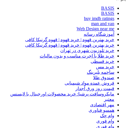
BASIS
BASIS
buy imdb ratings
man and van
Web Design near me
آموزشگاه رسانه
خرید بهترین قهوه | خرید قهوه | قهوه گرنیکا کافی
خرید بهترین قهوه | خرید قهوه | قهوه گرنیکا کافی
خرید تلوزیون شهری در تهران
خرید طلا با اجرت مناسب و بدون مالیات
خرید قسطی
خرید مس
ساچمه بلبرینگ
صندوق طلا
فروش عمده مواد شیمیایی
قیمت روز ورق آجدار
مایکروسافت پرشیا: خرید محصولات اورجینال با لایسنس
معتبر
مهر اقتصادی
همسو فناوری
وام چک
وام فوری
وام فوری