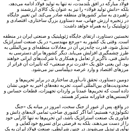
فولاد مبارکه در افق بلندمدت، نه تنها به تولید فولاد ادامه می‌دهد،
بلکه «دانشِ تولید فولاد» را نیز به عنوان یک کالای ارزشمند و
راهبردی به سایر کشورهای منطقه صادر می‌کند. این تغییرِ جایگاه
در زنجیره ارزش جهانی، سه دستاوردِ بزرگِ ساختاری، اقتصادی و
ژئوپلیتیک را به همراه خواهد داشت:
نخستین دستاورد، ارتقای جایگاه ژئوپلیتیک و صنعتی ایران در منطقه
است. وقتی یک کشور به «مرجع مهندسی» در یک صنعت استراتژیک
تبدیل شود، قدرت چانه‌زنیِ آن در معادلات منطقه‌ای و بین‌المللی به
طرز چشمگیری افزایش می‌یابد. دیگر کشورها برای دسترسی به
دانش فنی، ناگزیر از تعامل و همکاری با شرکت‌های ایرانی خواهند
بود. این یعنی خلق یک «قدرت نرمِ صنعتی» که تأثیرات آن فراتر از
مرزهای اقتصاد و وارد عرصه دیپلماسی نیز می‌شود.
دومین دستاورد، تحقق تاب‌آوری ساختاری در برابر تحریم‌ها و
محدودیت‌های بین‌المللی است. تجربه دهه‌های اخیر به خوبی نشان
داده است که تحریم‌ها عمدتاً بر وارداتِ تجهیزات، قطعات حساس و
لایسنس‌های فناورانه متمرکز هستند.
در واقع، پس از عبور از جنگ سخت، امروز در میانه یک «جنگ
تکنولوژی» هستیم؛ اما اگر کشوری صاحبِ تمامی لایه‌های دانش و
فناوری یک صنعت استراتژیک باشد، این تحریم‌ها نه تنها کارآیی خود
را از دست می‌دهند، بلکه به فرصتی برای تسریعِ خودکفایی و
نوآوری تبدیل می‌شوند. در چنین شرایطی، صنعت فولاد ایران به یک