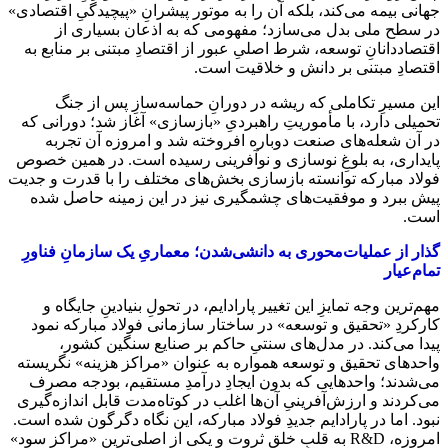
جهانی بیمه می‌کند، بلکه آن را به موتور پیشرانِ «پیچیدگیِ اقتصادی»
در سطح ملی بدل می‌سازد؛ مفهومی که به اذعان بسیاری از
اقتصاددانانِ توسعه، شرط اصلیِ عبور از اقتصادِ مبتنی بر منابع به
اقتصادِ مبتنی بر دانش و خلاقیت است.
این مسیرِ تکاملی که ریشه در دورانِ حماسه‌سازِ پس از جنگ
تحمیلی دارد، با مأموریتِ راهبردیِ «بازسازی» آغاز شد؛ دورانی که
در آن شعله‌های صنعت دوباره افروخته شد و امروزه آن تجربه
پایداری، به بلوغِ نوسازی و نوآفرینی رسیده است. در همین خصوص
فولاد مبارکه توانسته بازسازی بخش‌های مختلف را با قدرت و جدیت
پیش ببرد و موفقیت‌های چشمگیری نیز در این زمینه حاصل شده
است.
گذار از عملیات‌محوری به دانشی‌شدن؛ معماریِ یک سازمانِ فناورِ
تمام‌عیار
مهم‌ترین وجه تمایزِ این تغییر پارادایم، در تحولِ بنیادینِ جایگاه و
کارکردِ «تحقیق و توسعه» در ساختار سازمانی فولاد مبارکه نمود
پیدا می‌کند. در مدل‌های سنتیِ حاکم بر صنایع سنگین کشور،
واحدهای تحقیق و توسعه همواره به عنوان «مراکز هزینه» نگریسته
می‌شدند؛ واحدهایی که بدون ایجادِ درآمدِ مستقیم، بودجه مصرف
می‌کردند و ارزش‌آفرینیِ آن‌ها اغلب در کوتاه‌مدت قابل اندازه‌گیری
نبود. اما در پارادایم جدیدِ فولاد مبارکه، این نگاه دگرگون شده است.
امروزه، R&D به قلبِ خلق ثروت و یکی از اصلی‌ترین «مراکز سود»