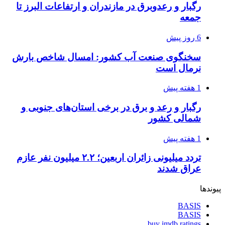
رگبار و رعدوبرق در مازندران و ارتفاعات البرز تا
جمعه
6 روز پیش
سخنگوی صنعت آب کشور: امسال شاخص بارش
نرمال است
1 هفته پیش
رگبار و رعد و برق در برخی استان‌های جنوبی و
شمالی کشور
1 هفته پیش
تردد میلیونی زائران اربعین؛ ۲.۲ میلیون نفر عازم
عراق شدند
پیوندها
BASIS
BASIS
buy imdb ratings