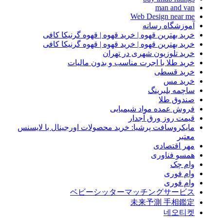
man and van
Web Design near me
آموزشگاه رسانه
خرید بهترین قهوه | خرید قهوه | قهوه گرنیکا کافی
خرید بهترین قهوه | خرید قهوه | قهوه گرنیکا کافی
خرید تلوزیون شهری در تهران
خرید طلا با اجرت مناسب و بدون مالیات
خرید قسطی
خرید مس
ساچمه بلبرینگ
صندوق طلا
فروش عمده مواد شیمیایی
قیمت روز ورق آجدار
مایکروسافت پرشیا: خرید محصولات اورجینال با لایسنس
معتبر
مهر اقتصادی
همسو فناوری
وام چک
وام فوری
وام فوری
ベビーシッターマッチングサービス
未来予測 手相鑑定
네오티켓