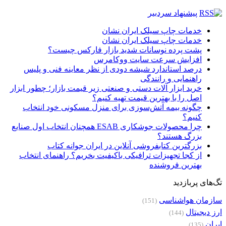
پیشنهاد سردبیر
خدمات چاپ سیلک ایران نشان
خدمات چاپ سیلک ایران نشان
پشت پرده نوسانات شدید بازار فارکس چیست؟
افزایش سرعت سایت ووکامرس
درصد استاندارد شیشه دودی از نظر معاینه فنی و پلیس
راهنمایی و رانندگی
خرید ابزار آلات دستی و صنعتی زیر قیمت بازار؛ چطور ابزار
اصل را با بهترین قیمت تهیه کنیم؟
چگونه بیمه آتش‌سوزی برای منزل مسکونی خود انتخاب
کنیم؟
چرا محصولات جوشکاری ESAB همچنان انتخاب اول صنایع
بزرگ هستند؟
بزرگترین کتابفروشی آنلاین در ایران جوانه کتاب
از کجا تجهیزات ترافیکی باکیفیت بخریم؟ راهنمای انتخاب
بهترین فروشنده
تگ‌های پربازدید
سازمان هواشناسی
(151)
ارز دیجیتال
(144)
ایران
(135)