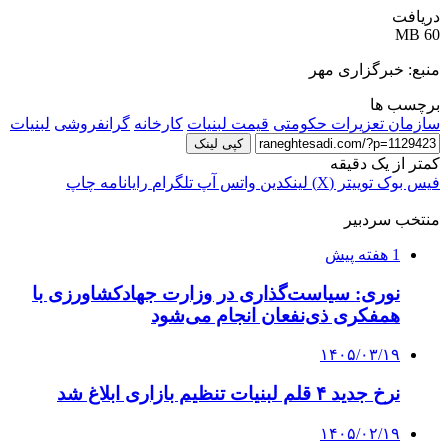
دریافت
60 MB
منبع: خبرگزاری مهر
برچسب ها
سازمان تعزیرات حکومتی
قیمت لبنیات
کارخانه
گرانفروشی
لبنیات
کپی لینک
کمتر از یک دقیقه
فیس بوک
توییتر (X)
لینکدین
واتس آپ
تلگرام
رایانامه
چاپ
منتخب سردبیر
1 هفته پیش
نوری: سیاست‌گذاری در وزارت جهادکشاورزی با
همفکری ذی‌نفعان انجام می‌شود
۱۴۰۵/۰۳/۱۹
نرخ جدید ۴ قلم لبنیات تنظیم بازاری ابلاغ شد
۱۴۰۵/۰۲/۱۹