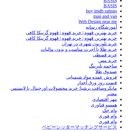
BASIS
BASIS
buy imdb ratings
man and van
Web Design near me
آموزشگاه رسانه
خرید بهترین قهوه | خرید قهوه | قهوه گرنیکا کافی
خرید بهترین قهوه | خرید قهوه | قهوه گرنیکا کافی
خرید تلوزیون شهری در تهران
خرید طلا با اجرت مناسب و بدون مالیات
خرید قسطی
خرید مس
ساچمه بلبرینگ
صندوق طلا
فروش عمده مواد شیمیایی
قیمت روز ورق آجدار
مایکروسافت پرشیا: خرید محصولات اورجینال با لایسنس
معتبر
مهر اقتصادی
همسو فناوری
وام چک
وام فوری
وام فوری
ベビーシッターマッチングサービス