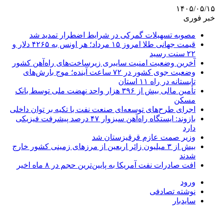
۱۴۰۵/۰۵/۱۵
خبر فوری
مصوبه تسهیلات گمرکی در شرایط اضطرار تمدید شد
قیمت جهانی طلا امروز ۱۵ مرداد؛ هر اونس به ۴۲۶۵ دلار و
۲۲ سنت رسید
آخرین وضعیت امنیت سایبری زیرساخت‌های راه‌آهن کشور
وضعیت جوی کشور در ۷۲ ساعت آینده؛ موج بارش‌های
تابستانه در راه ۱۱ استان
تأمین مالی بیش از ۳۹۶ هزار واحد نهضت ملی توسط بانک
مسکن
اجرای طرح‌های توسعه‌ای صنعت نفت با تکیه بر توان داخلی
بازوند: ایستگاه راه‌آهن سبزوار ۴۷ درصد پیشرفت فیزیکی
دارد
وزیر صمت عازم قرقیزستان شد
بیش از ۳ میلیون زائر اربعین از مرزهای زمینی کشور خارج
شدند
افت صادرات نفت آمریکا به پایین‌ترین حجم در ۸ ماه اخیر
ورود
نوشته تصادفی
سایدبار