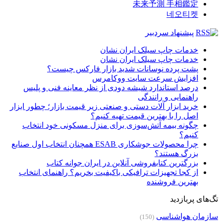
未来予測 手相鑑定
네오티켓
پیشنهاد سردبیر
خدمات چاپ سیلک ایران نشان
خدمات چاپ سیلک ایران نشان
پشت پرده نوسانات شدید بازار فارکس چیست؟
افزایش سرعت سایت ووکامرس
درصد استاندارد شیشه دودی از نظر معاینه فنی و پلیس
راهنمایی و رانندگی
خرید ابزار آلات دستی و صنعتی زیر قیمت بازار؛ چطور ابزار
اصل را با بهترین قیمت تهیه کنیم؟
چگونه بیمه آتش‌سوزی برای منزل مسکونی خود انتخاب
کنیم؟
چرا محصولات جوشکاری ESAB همچنان انتخاب اول صنایع
بزرگ هستند؟
بزرگترین کتابفروشی آنلاین در ایران جوانه کتاب
از کجا تجهیزات ترافیکی باکیفیت بخریم؟ راهنمای انتخاب
بهترین فروشنده
تگ‌های پربازدید
سازمان هواشناسی
(150)