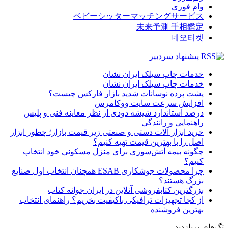
وام فوری
ベビーシッターマッチングサービス
未来予測 手相鑑定
네오티켓
پیشنهاد سردبیر
خدمات چاپ سیلک ایران نشان
خدمات چاپ سیلک ایران نشان
پشت پرده نوسانات شدید بازار فارکس چیست؟
افزایش سرعت سایت ووکامرس
درصد استاندارد شیشه دودی از نظر معاینه فنی و پلیس
راهنمایی و رانندگی
خرید ابزار آلات دستی و صنعتی زیر قیمت بازار؛ چطور ابزار
اصل را با بهترین قیمت تهیه کنیم؟
چگونه بیمه آتش‌سوزی برای منزل مسکونی خود انتخاب
کنیم؟
چرا محصولات جوشکاری ESAB همچنان انتخاب اول صنایع
بزرگ هستند؟
بزرگترین کتابفروشی آنلاین در ایران جوانه کتاب
از کجا تجهیزات ترافیکی باکیفیت بخریم؟ راهنمای انتخاب
بهترین فروشنده
تگ‌های پربازدید