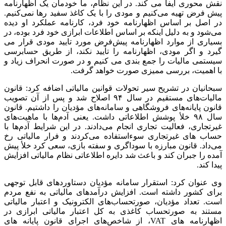
نقش محوری ایفا می کند. در این نظام، ما خودمان یک اظهارنامه
پیش فرض تهیه می‌کنیم و مودی را با یک کاغذ سفید رها نمی‌کنیم.
در اصل بر اساس اظهارنامه خود فرد، کارنامه عملکرد او دیده
می‌شود و به دلیل اینکه بر اساس اطلاعات ابرازی خود فرد بوده، در
بسیاری از موارد اظهارنامه پیش‌فرض مورد تایید مودی قرار می
گیرد و اگر مودی، اظهارنامه را تأیید نکند، از طریق حسابرسی
سیستمی مالیات را جمع بندی می کنیم و در صورت انحراف زیاد و
با اهمیت، بررسی ممیزی صورت خواهد گرفت.
سبحانیان در تشریح سیر تحولات قوانین مالیاتی اضافه کرد: قانون
مالیات‌های مستقیم در سال ۹۴ اصلاح شد و پس از آن تصویب
قانون پایانه‌های فروشگاهی و سامانه‌های مؤدیان را داشتیم. قانون
سال ۹۸ خلأ پوشش اطلاعاتی داشت. یعنی آدم‌ها با ماهیت‌های
غیرتجاری، فعالیت تجاری انجام می‌دادند. در این شرایط آدم‌ها با
حساب های غیرتجاری سوءاستفاده می‌کردند و فرار مالیاتی رخ
می‌داد. قانون مبارزه با سوداگری و سفته بازی، سعی کرد خلأ پیش
آمده را جبران کند و باعث شد دایره اطلاعاتی نظام مالیاتی افزایش
پیدا کند.
وی عنوان کرد: استقرار سامانه مؤدیان دستاوردهای قابل توجهی
برای کشور داشته است. افزایش درآمدهای مالیاتی به نفع مردم
است. تعداد مؤدیان، صورتحساب‌های الکترونیک و اعتبار مالیاتی
مستند به صورتحساب کاغذی به کل اعتبار مالیاتی ابرازی در
اظهارنامه های VAT، از شاخص‌های اجرای قانون پایانه های