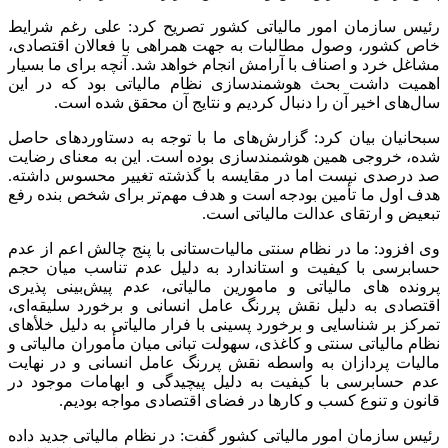
رئیس سازمان امور مالیاتی کشور تصریح کرد: علی رغم شرایط
خاص کشور، وصول مطالبات به جهت همراهی با فعالان اقتصادی،
مشاغل خرد و اصناف با آرامش انجام خواهد شد. آنچه برای ما بسیار
اهمیت داشت بحث هوشمندسازی نظام مالیاتی بود که در این
سال‌های اخیر آن را دنبال کردیم و نتایج آن محقق شده است.
سبحانیان بیان کرد: گزارش‌های ما با توجه به دستاوردهای حاصل
شده، خروجی همین هوشمندسازی بوده است. این به معنای رضایت
صد درصدی نیست اما در مقایسه با گذشته تغییر محسوس داشته.
هدف اول ما تأمین بودجه است و هدف مهم‌تر برای شخص بنده رفع
تبعیض و ارتقای عدالت مالیاتی است.
وی افزود: ما در نظام سنتی مالیات‌ستانی با پنج چالش اعم از عدم
حسابرسی با کیفیت و استاندارد به دلیل عدم تناسب میان حجم
پرونده های مالیاتی و مامورین مالیاتی، عدم پیش‌بینی پذیری
اقتصادی به دلیل نقش پررنگ عامل انسانی و برخورد سلیقه‌ای،
تمرکز بر شناسایی و برخورد پسینی با فرار مالیاتی به دلیل خلأهای
نظام مالیاتی سنتی و کاغذی، سهولت تبانی میان مأموران مالیاتی و
مالیات پردازان به واسطه نقش پررنگ عامل انسانی و در نهایت
عدم حسابرسی با کیفیت به دلیل پیچیدگی و ابهامات موجود در
قانون و تنوع کسب و کارها در فضای اقتصادی مواجه بودیم.
رئیس سازمان امور مالیاتی کشور گفت: در نظام مالیاتی جدید داده