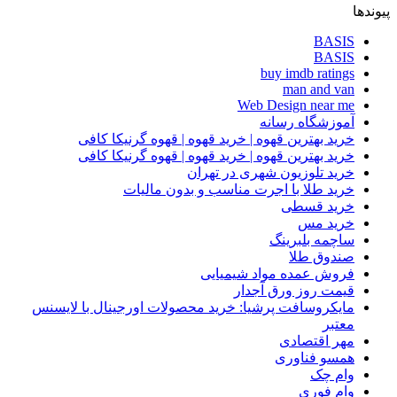
پیوندها
BASIS
BASIS
buy imdb ratings
man and van
Web Design near me
آموزشگاه رسانه
خرید بهترین قهوه | خرید قهوه | قهوه گرنیکا کافی
خرید بهترین قهوه | خرید قهوه | قهوه گرنیکا کافی
خرید تلوزیون شهری در تهران
خرید طلا با اجرت مناسب و بدون مالیات
خرید قسطی
خرید مس
ساچمه بلبرینگ
صندوق طلا
فروش عمده مواد شیمیایی
قیمت روز ورق آجدار
مایکروسافت پرشیا: خرید محصولات اورجینال با لایسنس
معتبر
مهر اقتصادی
همسو فناوری
وام چک
وام فوری