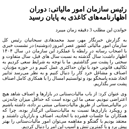
رئیس سازمان امور مالیاتی: دوران
اظهارنامه‌های کاغذی به پایان رسید
خواندن این مطلب 3 دقیقه زمان میبرد
به گزارش خبرنگار مهر، سید محمدهادی سبحانیان رئیس کل
سازمان امور مالیاتی کشور عصر امروز (دوشنبه) در نشست خبری
با اصحاب رسانه در رابطه با عملکرد این سازمان در. سال ۱۴۰۴
اظهار داشت: سال گذشته به نسبت سال های قبل، سال متفاوت و
سختی را پشت سر گذاشتیم. ما با توجه به شرایط سعی کردیم به
تکالیف قانونی خود با توان حداکثری عمل کنیم و در حوزه مؤدیان،
اصناف و مشاغل خرد کار را دنبال کنیم و به نظر می‌رسد تدابیر
اتخاذ شده پاسخگو بود و توانستیم امسال را با همکاری کامل اصناف
پشت سر بگذاریم.
وی عنوان کرد: از باب مالیات‌ستانی در بازارها و اصناف شاهد هیچ
اعتراضی نبودیم. سعی ما این بوده است که حداقل میزان چانه‌زنی
در مالیاتی‌ستانی از طریق مالیات‌ستانی مبتنی بر داده، داشته باشیم
و رویکرد بازاری‌ها نسبت به مالیات‌ستانی اثرگذار بوده، چرا که
همکاران ما جلسات فشرده با انحادیه، اصناف و بازاریان داشتند و
معتقد بودیم با گفتگو و مفاهمه می‌توان امور مالیات‌ستانی را بهتر
پیش برد و با کمترین تنش و آسیب این امر را دنبال کردیم.