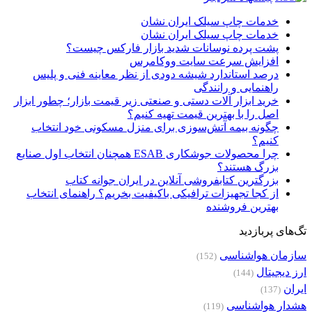
خدمات چاپ سیلک ایران نشان
خدمات چاپ سیلک ایران نشان
پشت پرده نوسانات شدید بازار فارکس چیست؟
افزایش سرعت سایت ووکامرس
درصد استاندارد شیشه دودی از نظر معاینه فنی و پلیس
راهنمایی و رانندگی
خرید ابزار آلات دستی و صنعتی زیر قیمت بازار؛ چطور ابزار
اصل را با بهترین قیمت تهیه کنیم؟
چگونه بیمه آتش‌سوزی برای منزل مسکونی خود انتخاب
کنیم؟
چرا محصولات جوشکاری ESAB همچنان انتخاب اول صنایع
بزرگ هستند؟
بزرگترین کتابفروشی آنلاین در ایران جوانه کتاب
از کجا تجهیزات ترافیکی باکیفیت بخریم؟ راهنمای انتخاب
بهترین فروشنده
تگ‌های پربازدید
سازمان هواشناسی
(152)
ارز دیجیتال
(144)
ایران
(137)
هشدار هواشناسی
(119)