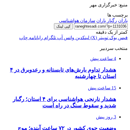
منبع: خبرگزاری مهر
برچسب ها
باران
رگبار باران
سازمان هواشناسی
کپی لینک
کمتر از یک دقیقه
فیس بوک
توییتر (X)
لینکدین
واتس آپ
تلگرام
رایانامه
چاپ
منتخب سردبیر
4 ساعت پیش
هشدار تداوم بارش‌های تابستانه و رعدوبرق در ۴
استان تا چهارشنبه
15 ساعت پیش
هشدار نارنجی هواشناسی برای ۴ استان؛ رگبار
شدید و سقوط سنگ در راه است
3 روز پیش
وضعیت جوی کشور در ۷۲ ساعت آینده؛ موج