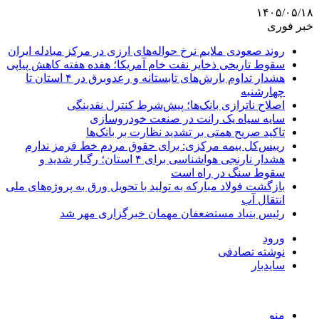
۱۴۰۵/۰۵/۱۸
خبر فوری
روند صعودی ملایم نرخ حواله‌های ارزی در مرکز مبادله ایران
سقوط تاریخی ذخایر نفت خام آمریکا؛ هفده هفته کاهش پیاپی
هشدار تداوم بارش‌های تابستانه و رعدوبرق در ۴ استان تا
چهارشنبه
اصلاح ناترازی بانک‌ها؛ پیش‌شرط کنترل نقدینگی
سایه سیاه یک رانت در صنعت خودروسازی
تاکید صریح همتی بر تشدید نظارت بر بانک‌ها
رییس‌کل بیمه مرکزی: برای حقوق مردم خط قرمز ندارم
هشدار نارنجی هواشناسی برای ۴ استان؛ رگبار شدید و
سقوط سنگ در راه است
بازگشت فولاد مبارکه به تولید با تحویل ورق به پروژه‌های ملی
انتقال آب
رئیس بنیاد مستضعفان مهمان خبرگزاری مهر شد
ورود
نوشته تصادفی
سایدبار
منو