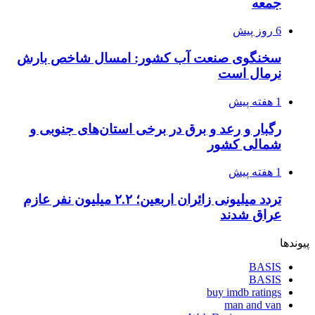
جمعه
6 روز پیش
سخنگوی صنعت آب کشور: امسال شاخص بارش
نرمال است
1 هفته پیش
رگبار و رعد و برق در برخی استان‌های جنوبی و
شمالی کشور
1 هفته پیش
تردد میلیونی زائران اربعین؛ ۲.۲ میلیون نفر عازم
عراق شدند
پیوندها
BASIS
BASIS
buy imdb ratings
man and van