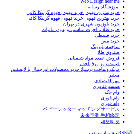
Web Design near me
آموزشگاه رسانه
خرید بهترین قهوه | خرید قهوه | قهوه گرنیکا کافی
خرید بهترین قهوه | خرید قهوه | قهوه گرنیکا کافی
خرید تلوزیون شهری در تهران
خرید طلا با اجرت مناسب و بدون مالیات
خرید قسطی
خرید مس
ساچمه بلبرینگ
صندوق طلا
فروش عمده مواد شیمیایی
قیمت روز ورق آجدار
مایکروسافت پرشیا: خرید محصولات اورجینال با لایسنس
معتبر
مهر اقتصادی
همسو فناوری
وام چک
وام فوری
وام فوری
ベビーシッターマッチングサービス
未来予測 手相鑑定
네오티켓
پیشنهاد سردبیر