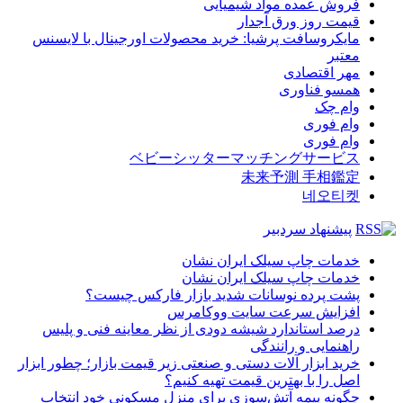
فروش عمده مواد شیمیایی
قیمت روز ورق آجدار
مایکروسافت پرشیا: خرید محصولات اورجینال با لایسنس
معتبر
مهر اقتصادی
همسو فناوری
وام چک
وام فوری
وام فوری
ベビーシッターマッチングサービス
未来予測 手相鑑定
네오티켓
پیشنهاد سردبیر
خدمات چاپ سیلک ایران نشان
خدمات چاپ سیلک ایران نشان
پشت پرده نوسانات شدید بازار فارکس چیست؟
افزایش سرعت سایت ووکامرس
درصد استاندارد شیشه دودی از نظر معاینه فنی و پلیس
راهنمایی و رانندگی
خرید ابزار آلات دستی و صنعتی زیر قیمت بازار؛ چطور ابزار
اصل را با بهترین قیمت تهیه کنیم؟
چگونه بیمه آتش‌سوزی برای منزل مسکونی خود انتخاب