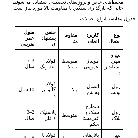
محیط‌های خاص و پروژه‌های تخصصی استفاده می‌شوند،
جایی که بارگذاری سنگین یا مقاومت بالا مورد نیاز است.
جدول مقایسه انواع اتصالات:
جنس
طول
نوع
کاربرد
مقاوم
پیشنهاد
عمر
اتصال
اصلی
ت
ی
تقریبی
پیچ و
3–5
مهره
مونتاژ
متوسط
فولاد
سال
استاندار
عمومی
تا بالا
ضد زنگ
د
فولاد
رول
اتصال
بالا
گالوانیز
10 سال
بولت
به بتن
ه
سطوح
2–3
رول
سبک و
پلاستیک
متوسط
سال
پلاک
غیرمست
+ فلز
حکم
پیچ
پانل‌های
فولاد یا
متوسط
5 سال