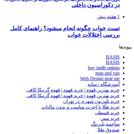
در دکوراسیون داخلی
1 هفته پیش
تست خواب چگونه انجام میشود؟ راهنمای کامل
بررسی اختلالات خواب
پیوندها
BASIS
BASIS
buy imdb ratings
man and van
Web Design near me
آموزشگاه رسانه
خرید بهترین قهوه | خرید قهوه | قهوه گرنیکا کافی
خرید بهترین قهوه | خرید قهوه | قهوه گرنیکا کافی
خرید تلوزیون شهری در تهران
خرید طلا با اجرت مناسب و بدون مالیات
خرید قسطی
خرید مس
ساچمه بلبرینگ
صندوق طلا