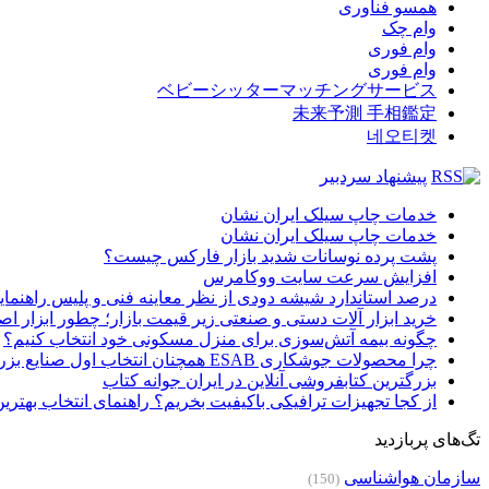
همسو فناوری
وام چک
وام فوری
وام فوری
ベビーシッターマッチングサービス
未来予測 手相鑑定
네오티켓
پیشنهاد سردبیر
خدمات چاپ سیلک ایران نشان
خدمات چاپ سیلک ایران نشان
پشت پرده نوسانات شدید بازار فارکس چیست؟
افزایش سرعت سایت ووکامرس
درصد استاندارد شیشه دودی از نظر معاینه فنی و پلیس راهنمای
خرید ابزار آلات دستی و صنعتی زیر قیمت بازار؛ چطور ابزار اصل
چگونه بیمه آتش‌سوزی برای منزل مسکونی خود انتخاب کنیم؟
چرا محصولات جوشکاری ESAB همچنان انتخاب اول صنایع بزرگ هستند؟
بزرگترین کتابفروشی آنلاین در ایران جوانه کتاب
از کجا تجهیزات ترافیکی باکیفیت بخریم؟ راهنمای انتخاب بهتری
تگ‌های پربازدید
سازمان هواشناسی
(150)