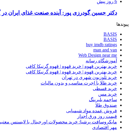
6 روز پیش
دکتر حسین گودرزی پور: آینده صنعت غذای ایران در 
پیوندها
BASIS
BASIS
buy imdb ratings
man and van
Web Design near me
آموزشگاه رسانه
خرید بهترین قهوه | خرید قهوه | قهوه گرنیکا کافی
خرید بهترین قهوه | خرید قهوه | قهوه گرنیکا کافی
خرید تلوزیون شهری در تهران
خرید طلا با اجرت مناسب و بدون مالیات
خرید قسطی
خرید مس
ساچمه بلبرینگ
صندوق طلا
فروش عمده مواد شیمیایی
قیمت روز ورق آجدار
مایکروسافت پرشیا: خرید محصولات اورجینال با لایسنس معتبر
مهر اقتصادی