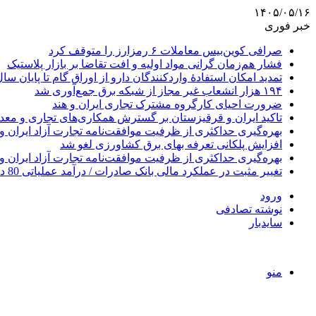
۱۴۰۵/۰۵/۱۶
خبر فوری
صرافی کوین‌بیس معاملات ۶ رمزارز را متوقف کرد
فشار هم‌زمان گرانی مواد اولیه و افت تقاضا بر بازار پلاستیک
تمدید امکان استفادۀ واردکنندگان دارو از اوراق گام تا پایان سا
۱۹۴ هزار انشعاب غیر مجاز از شبکه برق جمع‌آوری شد
ضرورت احیای کارگروه مشترک تجاری ایران و هند
تاکید ایران و قرقیزستان بر گسترش همکاری‌های تجاری و معد
بهره‌گیری حداکثری از ظرفیت موافقت‌نامه تجارت آزاد ایران و
افزایش پلکانی تعرفه بهای برق کشاورزی لغو شد
بهره‌گیری حداکثری از ظرفیت موافقت‌نامه تجارت آزاد ایران و
تغییر مثبت در عملکرد مالی بانک صادرات / درآمد عملیاتی 80 درصد رشد کرد
ورود
نوشته تصادفی
سایدبار
منو