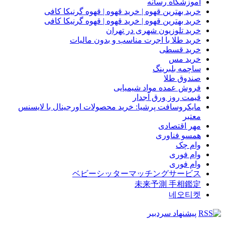
آموزشگاه رسانه
خرید بهترین قهوه | خرید قهوه | قهوه گرنیکا کافی
خرید بهترین قهوه | خرید قهوه | قهوه گرنیکا کافی
خرید تلوزیون شهری در تهران
خرید طلا با اجرت مناسب و بدون مالیات
خرید قسطی
خرید مس
ساچمه بلبرینگ
صندوق طلا
فروش عمده مواد شیمیایی
قیمت روز ورق آجدار
مایکروسافت پرشیا: خرید محصولات اورجینال با لایسنس
معتبر
مهر اقتصادی
همسو فناوری
وام چک
وام فوری
وام فوری
ベビーシッターマッチングサービス
未来予測 手相鑑定
네오티켓
پیشنهاد سردبیر