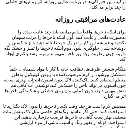
ترکیب این خوراکی‌ها در برنامه غذایی روزانه، اثر روش‌های خانگی
را چند برابر می‌کند.
عادت‌های مراقبتی روزانه
برای اینکه ناخن‌ها واقعاً سالم بمانند، باید چند عادت ساده را
به‌صورت دائمی رعایت کنید. اول اینکه ناخن‌ها را مرتب سوهان
بکشید و همیشه این کار را در یک جهت انجام دهید تا از شکستن و
دوشاخه شدن جلوگیری شود. دوم اینکه ناخن‌ها را تمیز و خشک نگه
دارید، چون رطوبت زیاد زیر ناخن می‌تواند زمینه رشد باکتری ایجاد
کند.
هنگام شستن ظرف‌ها، نظافت خانه یا کار با مواد شیمیایی، حتماً
دستکش بپوشید. از کرم مرطوب‌کننده یا روغن کوتیکول به‌طور
منظم استفاده کنید. پاک‌کننده لاک بدون استون انتخاب بهتری است،
چون استون می‌تواند ناخن را خشک‌تر کند. نوشیدن آب کافی هم
نقش مهمی دارد، چون کم‌آبی بدن روی خشکی و شکنندگی ناخن‌ها
اثر می‌گذارد.
همچنین لازم است هر چند وقت یک‌بار ناخن‌ها را بدون لاک بگذارید تا
استراحت کنند. حتی اگر عاشق رنگ‌های خاصی مثل لاک بنفش مات
هستید، بهتر است گاهی به ناخن‌ها فرصت بازسازی بدهید. این
استراحت کوتاه از تغییر رنگ و آسیب ناشی از مواد آرایشی
جلوگیری می‌کند.