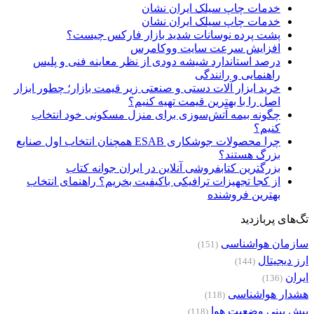
خدمات چاپ سیلک ایران نشان
خدمات چاپ سیلک ایران نشان
پشت پرده نوسانات شدید بازار فارکس چیست؟
افزایش سرعت سایت ووکامرس
درصد استاندارد شیشه دودی از نظر معاینه فنی و پلیس
راهنمایی و رانندگی
خرید ابزار آلات دستی و صنعتی زیر قیمت بازار؛ چطور ابزار
اصل را با بهترین قیمت تهیه کنیم؟
چگونه بیمه آتش‌سوزی برای منزل مسکونی خود انتخاب
کنیم؟
چرا محصولات جوشکاری ESAB همچنان انتخاب اول صنایع
بزرگ هستند؟
بزرگترین کتابفروشی آنلاین در ایران جوانه کتاب
از کجا تجهیزات ترافیکی باکیفیت بخریم؟ راهنمای انتخاب
بهترین فروشنده
تگ‌های پربازدید
سازمان هواشناسی
(151)
ارز دیجیتال
(144)
ایران
(136)
هشدار هواشناسی
(118)
پیش بینی وضعیت هوا
(118)