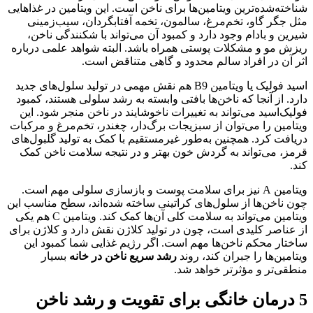
شناخته‌شده‌ترین ویتامین‌ها برای ناخن است. این ویتامین در غذاهایی
مثل جگر گاو، تخم‌مرغ، سالمون، تخمه آفتابگردان، سیب‌زمینی
شیرین و بادام وجود دارد و کمبود آن می‌تواند با شکنندگی ناخن،
ریزش مو و مشکلات پوستی همراه باشد. البته شواهد علمی درباره
اثر آن در افراد سالم محدود و گاهی متناقض است.
اسید فولیک یا ویتامین B9 هم نقش مهمی در تولید سلول‌های جدید
دارد. از آنجا که ناخن‌ها بافتی وابسته به رشد سلولی هستند، کمبود
فولیک‌اسید می‌تواند به تغییرات ناخوشایند در ناخن منجر شود. این
ویتامین را می‌توان از سبزیجات برگ‌دار، چغندر، تخم‌مرغ و مرکبات
دریافت کرد. همچنین به‌طور غیرمستقیم با کمک به تولید گلبول‌های
قرمز، می‌تواند به گردش خون بهتر و در نتیجه سلامت ناخن کمک
کند.
ویتامین A نیز برای سلامت پوست و بازسازی سلولی مهم است.
چون ناخن‌ها از سلول‌های کراتینی ساخته شده‌اند، سطح مناسب این
ویتامین می‌تواند به سلامت کلی آن‌ها کمک کند. ویتامین C هم یکی
از عناصر کلیدی است، چون در تولید کلاژن نقش دارد و کلاژن برای
ساختار محکم ناخن‌ها مهم است. اگر رژیم غذایی شما کمبود این
ویتامین‌ها را جبران کند، روند
رشد سریع ناخن در خانه
بسیار
منطقی‌تر و مؤثرتر خواهد شد.
5 درمان خانگی برای تقویت و رشد ناخن