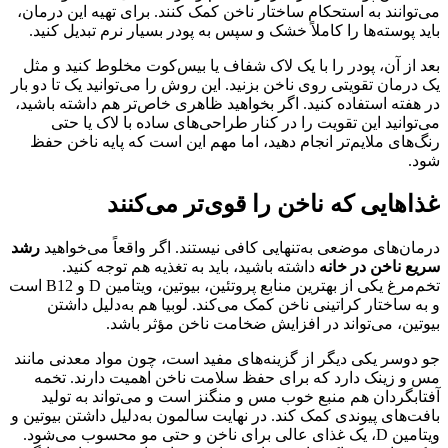
می‌توانند به استحکام ساختار ناخن کمک کنند. برای تهیه این درمان،
باید پوسته‌ها را کاملاً خشک و سپس به پودر بسیار نرم تبدیل کنید.
بعد از آن، پودر را با یک لاک شفاف یا بیس‌کوت مخلوط کنید و مثل
یک درمان تقویتی روی ناخن بزنید. این روش را می‌توانید یک تا دو بار
در هفته استفاده کنید. اگر بخواهید ظاهری خاص‌تر هم داشته باشید،
می‌توانید این تقویت را در کنار طراحی‌های ساده با لاک یا حتی
رنگ‌های ملایم‌تر انجام دهید، اما مهم این است که پایه ناخن حفظ
شود.
غذاهایی که ناخن را قوی‌تر می‌کنند
درمان‌های موضعی به‌تنهایی کافی نیستند. اگر واقعاً می‌خواهید
رشد
سریع ناخن در خانه
داشته باشید، باید به تغذیه هم توجه کنید.
تخم‌مرغ یکی از بهترین منابع پروتئین، بیوتین، ویتامین D و B12 است
و به ساختار کراتینی ناخن کمک می‌کند. لوبیا هم به‌دلیل داشتن
بیوتین، می‌تواند در افزایش ضخامت ناخن مؤثر باشد.
جو دوسر یکی دیگر از گزینه‌های مفید است، چون مواد معدنی مانند
مس و زینک دارد که برای حفظ سلامت ناخن اهمیت دارند. تخمه
آفتابگردان هم منبع خوب مس و منگنز است و می‌تواند به تولید
بافت‌های پیوندی کمک کند. در نهایت سالمون به‌دلیل داشتن بیوتین و
ویتامین D، یک غذای عالی برای ناخن و حتی مو محسوب می‌شود.