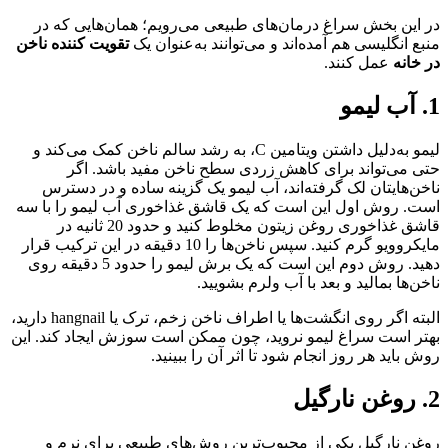
در این بخش سراغ درمان‌های طبیعی می‌رویم؛ همان‌هایی که در
منبع انگلیسی هم آمده‌اند و می‌توانند به‌عنوان یک
تقویت کننده ناخن
در خانه
عمل کنند.
1. آب لیمو
لیمو به‌دلیل داشتن ویتامین C، به رشد سالم ناخن کمک می‌کند و
حتی می‌تواند برای کاهش زردی سطح ناخن مفید باشد. اگر
ناخن‌هایتان لک گرفته‌اند، آب لیمو یک گزینه ساده و در دسترس
است. روش اول این است که یک قاشق غذاخوری آب لیمو را با سه
قاشق غذاخوری روغن زیتون مخلوط کنید و حدود 20 ثانیه در
مایکروویو گرم کنید. سپس ناخن‌ها را 10 دقیقه در این ترکیب قرار
دهید. روش دوم این است که یک برش لیمو را حدود 5 دقیقه روی
ناخن‌ها بمالید و بعد با آب ولرم بشویید.
البته اگر روی انگشت‌ها یا اطراف ناخن زخم، ترک یا hangnail دارید،
بهتر است سراغ لیمو نروید، چون ممکن است سوزش ایجاد کند. این
روش باید هر روز انجام شود تا اثر آن را ببینید.
2. روغن نارگیل
روغن نارگیل یکی از محبوب‌ترین روش‌های طبیعی برای نرم و