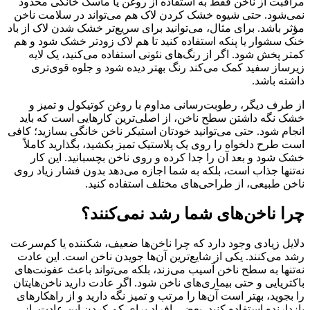
مراقبت از ناخن فقط به استفاده از روغن یا ماسک خانگی محدود
نمی‌شود. حتی شیوه خشک کردن لاک هم می‌تواند در سلامت ناخن
مؤثر باشد. برای مثال، می‌توانید برای سریع‌تر خشک شدن لاک از باد
خنک سشوار یا پنکه استفاده کنید تا هم لاک زودتر خشک شود و هم
کمتر پخش شود. اگر از رنگ‌های نئونی استفاده می‌کنید، یک لایه
زیرساز سفید کمک می‌کند رنگ بهتر دیده شود و جلوه قوی‌تری
داشته باشد.
از طرف دیگر، رطوبت‌رسانی مداوم با روغن کوتیکول و تمیز و
خشک نگه داشتن سطح ناخن، از اصلی‌ترین کارهایی است که باید
انجام شود. حتی می‌توانید خودتان استیکر ناخن خانگی بسازید؛ کافی
است طرح دلخواه را روی یک پلاستیک تمیز بکشید، بگذارید کاملاً
خشک شود و بعد آن را جدا کرده و روی ناخن بچسبانید. این کار
نه‌تنها جذاب است، بلکه به شما اجازه می‌دهد بدون فشار زیاد روی
ناخن طبیعی، از طراحی‌های مختلف استفاده کنید.
چرا ناخن‌های شما رشد نمی‌کنند؟
دلایل زیادی وجود دارد که چرا ناخن‌ها ضعیف، شکننده یا کم‌سرعت
رشد می‌کنند. یکی از شایع‌ترین آن‌ها جویدن ناخن است. این عادت
نه‌تنها به سطح ناخن آسیب می‌زند، بلکه می‌تواند باعث عفونت‌های
باکتریایی و حتی بیماری‌های ناخن شود. اگر عادت دارید ناخن‌هایتان
را بجوید، بهتر است آن‌ها را مرتب و تمیز نگه دارید و از راهکارهای
بازدارنده استفاده کنید. بعضی افراد برای کم کردن این عادت، از